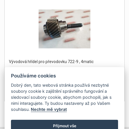
Vývodová hřídel pro převodovku 722-9 , 4matic
Používáme cookies
Dobrý den, tato webová stránka používá nezbytné
soubory cookie k zajištění správného fungování a
22 869Kč
Detail
sledovací soubory cookie, abychom pochopili, jak s
bez DPH 18 900 Kč
nimi interagujete. Ty budou nastaveny až po Vašem
souhlasu.
Nechte mě vybrat
1
Přijmout vše