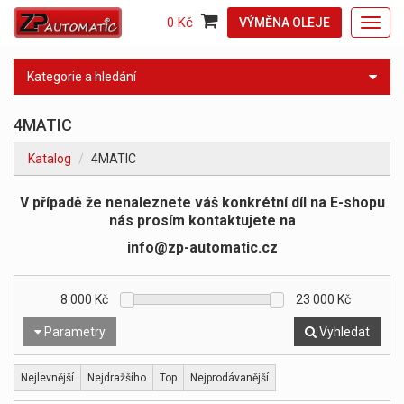
0 Kč
VÝMĚNA OLEJE
Toggl
navig
Kategorie a hledání
4MATIC
Katalog
4MATIC
V případě že nenaleznete váš konkrétní díl na E-shopu
nás prosím kontaktujete na
info@zp-automatic.cz
8 000
Kč
23 000
Kč
Parametry
Vyhledat
Nejlevnější
Nejdražšího
Top
Nejprodávanější