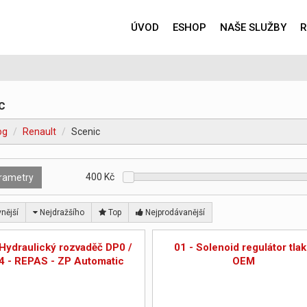
ÚVOD
ESHOP
NAŠE SLUŽBY
R
c
og
Renault
Scenic
400
Kč
rametry
nější
Nejdražšího
Top
Nejprodávanější
 Hydraulický rozvaděč DP0 /
01 - Solenoid regulátor tla
4 - REPAS - ZP Automatic
OEM