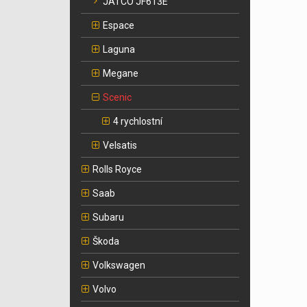
JATCO JF613E
Espace
Laguna
Megane
Scenic
4 rychlostní
Velsatis
Rolls Royce
Saab
Subaru
Škoda
Volkswagen
Volvo