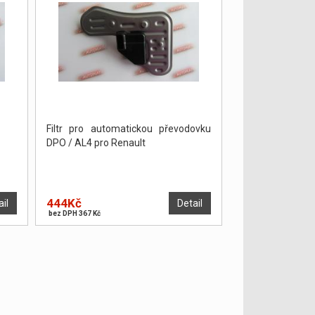
Filtr pro automatickou převodovku
DPO / AL4 pro Renault
444Kč
ail
Detail
bez DPH 367 Kč