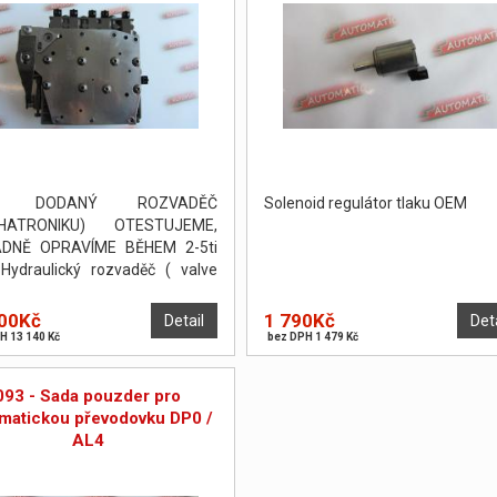
I DODANÝ ROZVADĚČ
Solenoid regulátor tlaku OEM
HATRONIKU) OTESTUJEME,
ADNĚ OPRAVÍME BĚHEM 2-5ti
Hydraulický rozvaděč ( valve
) byl otestován a seřízen na
ní stolici Hydratest.
00Kč
1 790Kč
Detail
Det
H 13 140 Kč
bez DPH 1 479 Kč
093 - Sada pouzder pro
matickou převodovku DP0 /
AL4