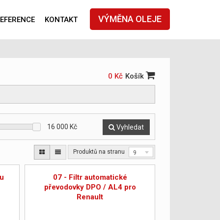
VÝMĚNA OLEJE
EFERENCE
KONTAKT
0 Kč
Košík
16 000
Kč
Vyhledat
Produktů na stranu
9
ku
07 - Filtr automatické
převodovky DPO / AL4 pro
Renault