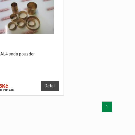
 AL4 sada pouzder
5Kč
Detail
H 2 814 Kč
1