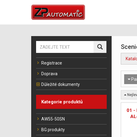
Sceni
Katal
Registrace
Doprava
Pa
Důležité dokumenty
Nejlev
Kategorie produktů
01 -
AL
AW55-50SN
BG produkty