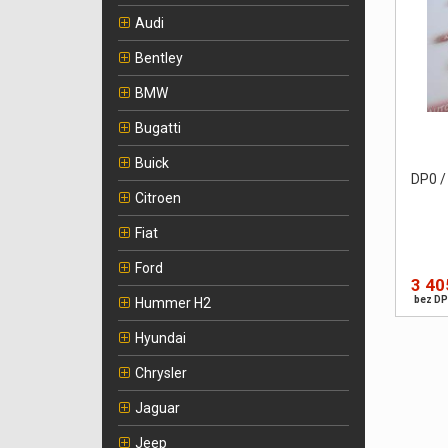
Audi
Bentley
BMW
Bugatti
Buick
DP0 /
Citroen
Fiat
Ford
3 40
bez DP
Hummer H2
Hyundai
Chrysler
Jaguar
Jeep