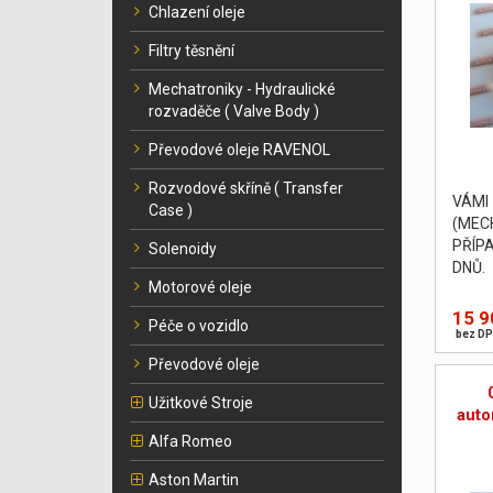
Chlazení oleje
Filtry těsnění
Mechatroniky - Hydraulické
rozvaděče ( Valve Body )
Převodové oleje RAVENOL
Rozvodové skříně ( Transfer
VÁM
Case )
(MEC
PŘÍP
Solenoidy
DNŮ. 
Motorové oleje
body 
zkušeb
15 9
Péče o vozidlo
bez DP
Převodové oleje
Užitkové Stroje
auto
Alfa Romeo
Aston Martin