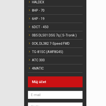
HALDEX
8HP - 70
6HP - 19
6DCT - 450
0B5 DL501 DSG 7q ( S-Tronik )
0CK, DL382 7-Speed FWD
TG-81SC (AWF8G45)
ATC 300
4MATIC
Můj účet