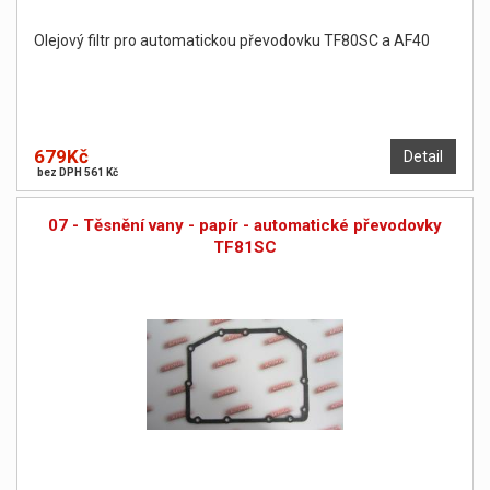
Olejový filtr pro automatickou převodovku TF80SC a AF40
679Kč
Detail
bez DPH 561 Kč
07 - Těsnění vany - papír - automatické převodovky
TF81SC