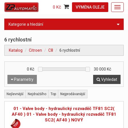
0 Kč
VÝMĚNA OLEJE
Toggl
navig
Kategorie a hledání
6 rychlostní
Katalog
Citroen
C8
6 rychlostní
0
Kč
30 000
Kč
Parametry
Vyhledat
Nejlevnější
Nejdražšího
Top
Nejprodávanější
01 - Valve body - hydraulický rozvaděč TF81 SC2(
AF40 ) 01 - Valve body - hydraulický rozvaděč TF81
SC2( AF40 ) NOVÝ