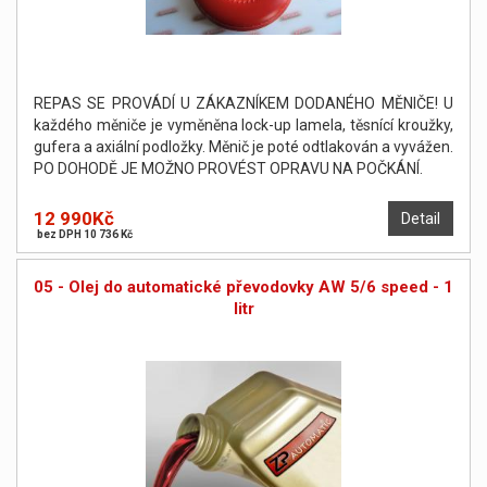
REPAS SE PROVÁDÍ U ZÁKAZNÍKEM DODANÉHO MĚNIČE! U
každého měniče je vyměněna lock-up lamela, těsnící kroužky,
gufera a axiální podložky. Měnič je poté odtlakován a vyvážen.
PO DOHODĚ JE MOŽNO PROVÉST OPRAVU NA POČKÁNÍ.
12 990Kč
Detail
bez DPH 10 736 Kč
05 - Olej do automatické převodovky AW 5/6 speed - 1
litr