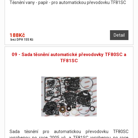
Těsnění vany - papír - pro automatickou převodovku TF81SC
188Kč
Detail
bez DPH 155 Kč
09 - Sada těsnění automatické převodovky TF80SC a
TF81SC
Sada těsnění pro automatickou převodovku TF80SC
vyrobenou po roce 2005 vč. a TF81SC vyrobenou po roce