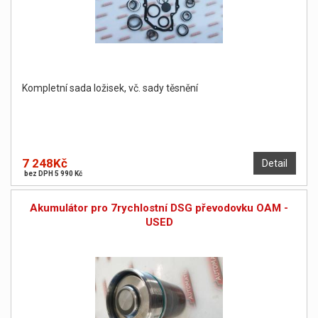
Kompletní sada ložisek, vč. sady těsnění
7 248Kč
Detail
bez DPH 5 990 Kč
Akumulátor pro 7rychlostní DSG převodovku OAM -
USED