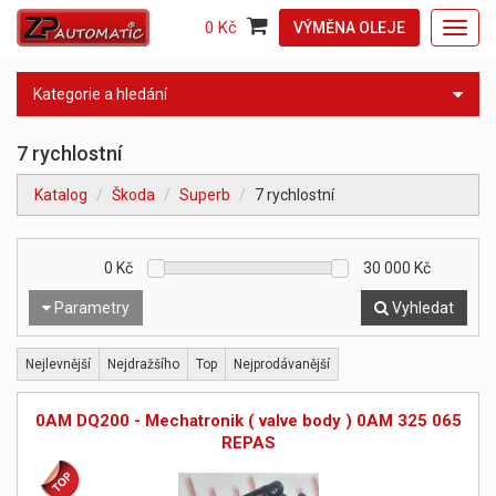
0 Kč
VÝMĚNA OLEJE
Toggl
navig
Kategorie a hledání
7 rychlostní
Katalog
Škoda
Superb
7 rychlostní
0
Kč
30 000
Kč
Parametry
Vyhledat
Nejlevnější
Nejdražšího
Top
Nejprodávanější
0AM DQ200 - Mechatronik ( valve body ) 0AM 325 065
REPAS