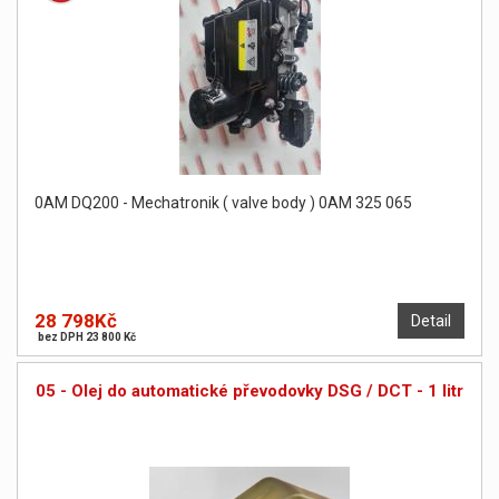
0AM DQ200 - Mechatronik ( valve body ) 0AM 325 065
28 798Kč
Detail
bez DPH 23 800 Kč
05 - Olej do automatické převodovky DSG / DCT - 1 litr