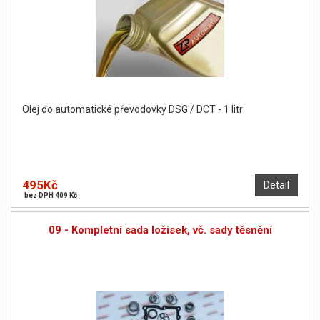
Olej do automatické převodovky DSG / DCT - 1 litr
495Kč
Detail
bez DPH 409 Kč
09 - Kompletní sada ložisek, vč. sady těsnění