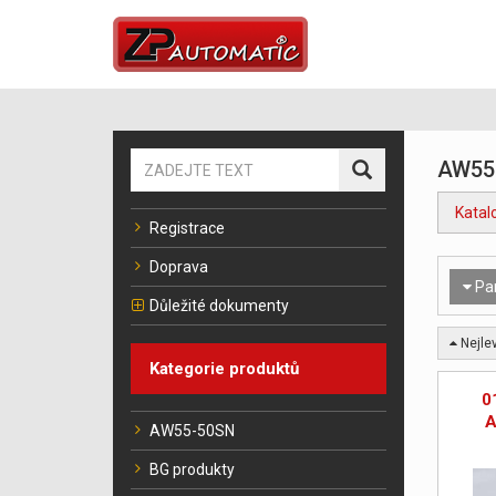
AW55
Katal
Registrace
Doprava
Pa
Důležité dokumenty
Nejlev
Kategorie produktů
0
A
AW55-50SN
BG produkty