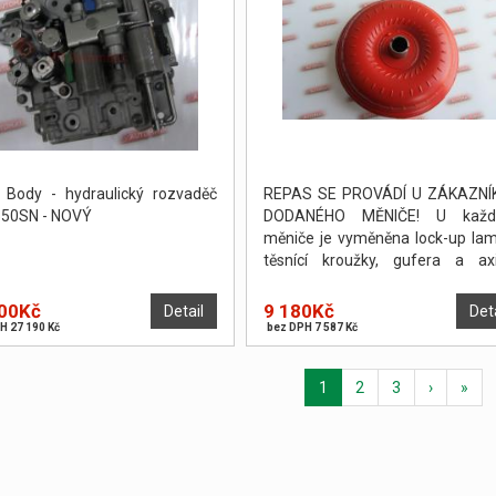
 Body - hydraulický rozvaděč
REPAS SE PROVÁDÍ U ZÁKAZNÍ
50SN - NOVÝ
DODANÉHO MĚNIČE! U každ
měniče je vyměněna lock-up lam
těsnící kroužky, gufera a axi
podložky. Měnič je poté odtlakov
vyvážen. PO DOHODĚ JE MO
00Kč
9 180Kč
Detail
Det
PROVÉST OPRAVU NA POČKÁNÍ.
H 27 190 Kč
bez DPH 7 587 Kč
1
2
3
›
»