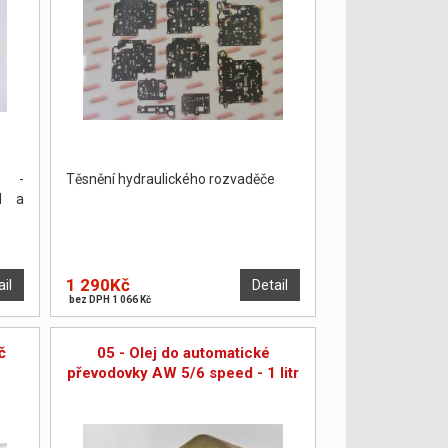
S -
Těsnění hydraulického rozvaděče
N a
1 290Kč
ail
Detail
bez DPH 1 066 Kč
č
05 - Olej do automatické
převodovky AW 5/6 speed - 1 litr