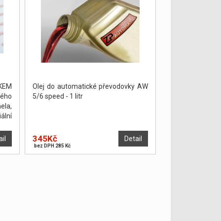
KEM
Olej do automatické převodovky AW
ého
5/6 speed - 1 litr
ela,
ální
án a
ŽNO
345Kč
ail
Detail
bez DPH 285 Kč