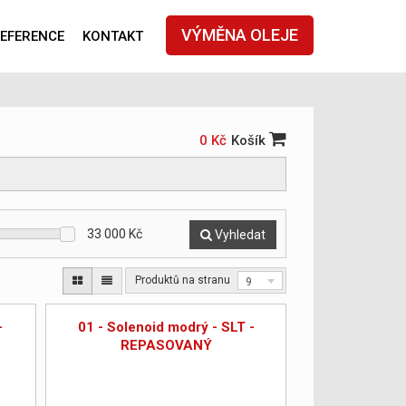
VÝMĚNA OLEJE
EFERENCE
KONTAKT
0 Kč
Košík
33 000
Kč
Vyhledat
Produktů na stranu
9
-
01 - Solenoid modrý - SLT -
REPASOVANÝ