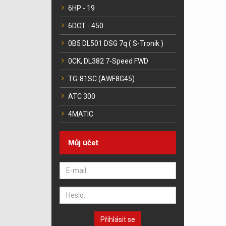
6HP - 19
6DCT - 450
0B5 DL501 DSG 7q ( S-Tronik )
0CK, DL382 7-Speed FWD
TG-81SC (AWF8G45)
ATC 300
4MATIC
Můj účet
Přihlásit se