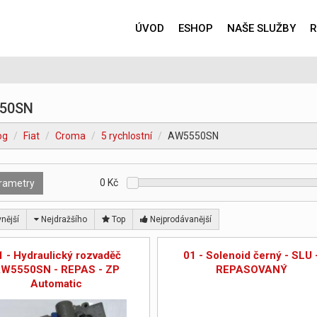
ÚVOD
ESHOP
NAŠE SLUŽBY
R
50SN
og
Fiat
Croma
5 rychlostní
AW5550SN
0
Kč
rametry
nější
Nejdražšího
Top
Nejprodávanější
1 - Hydraulický rozvaděč
01 - Solenoid černý - SLU 
W5550SN - REPAS - ZP
REPASOVANÝ
Automatic