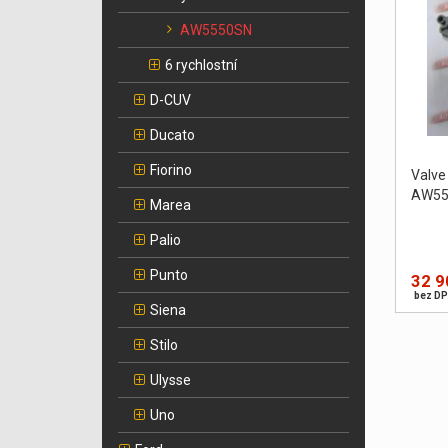
AW5550SN
6 rychlostní
D-CUV
Ducato
Fiorino
Valve
AW55
Marea
Palio
Punto
32 9
bez DP
Siena
Stilo
Ulysse
Uno