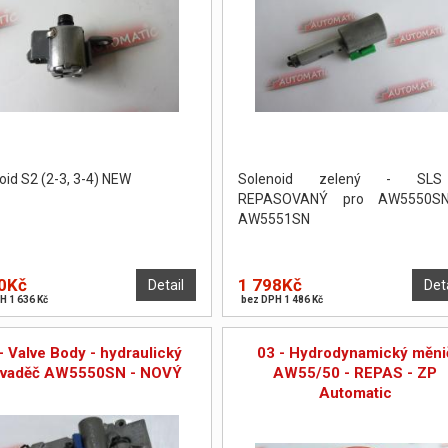
oid S2 (2-3, 3-4) NEW
Solenoid zelený - SL
REPASOVANÝ pro AW5550S
AW5551SN
0Kč
1 798Kč
Detail
Det
H 1 636 Kč
bez DPH 1 486 Kč
- Valve Body - hydraulický
03 - Hydrodynamický měni
zvaděč AW5550SN - NOVÝ
AW55/50 - REPAS - ZP
Automatic