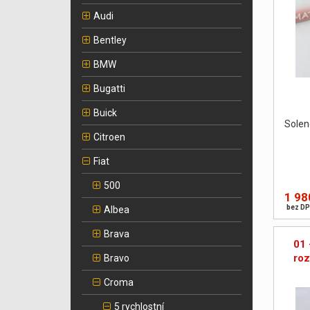
Audi
Bentley
BMW
Bugatti
Buick
Solen
Citroen
Fiat
500
1 98
bez DP
Albea
Brava
01 
ro
Bravo
Croma
5 rychlostní