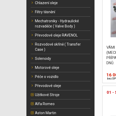
Chlazení oleje
Filtry těsnění
Mechatroniky - Hydraulické
rozvaděče ( Valve Body )
Převodové oleje RAVENOL
Rozvodové skříně ( Transfer
VÁM
Case )
(MEC
PŘÍP
Solenoidy
DNŮ. 
Motorové oleje
body 
zkušeb
16 0
Péče o vozidlo
bez DP
Převodové oleje
01 - 
Užitkové Stroje
Alfa Romeo
Aston Martin