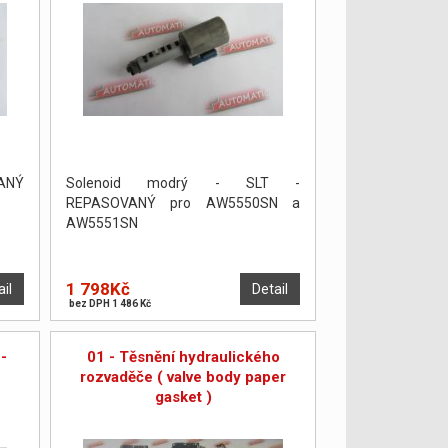
VANÝ
Solenoid modrý - SLT -
REPASOVANÝ pro AW5550SN a
AW5551SN
1 798Kč
ail
Detail
bez DPH 1 486 Kč
 -
01 - Těsnění hydraulického
rozvaděče ( valve body paper
gasket )