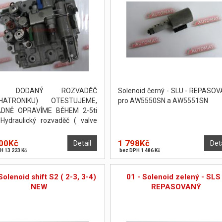
I DODANÝ ROZVADĚČ
Solenoid černý - SLU - REPASO
HATRONIKU) OTESTUJEME,
pro AW5550SN a AW5551SN
ADNĚ OPRAVÍME BĚHEM 2-5ti
Hydraulický rozvaděč ( valve
) byl otestován a seřízen na
ní stolici Hydratest.
00Kč
1 798Kč
Detail
Det
H 13 223 Kč
bez DPH 1 486 Kč
Solenoid shift S2 ( 2-3, 3-4)
01 - Solenoid zelený - SLS
NEW
REPASOVANÝ