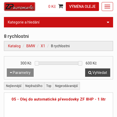
0 Kč
VÝMĚNA OLEJE
Toggl
navig
Kategorie a hledání
8 rychlostni
Katalog
BMW
X1
8 rychlostni
300
Kč
600
Kč
Parametry
Vyhledat
Nejlevnější
Nejdražšího
Top
Nejprodávanější
05 - Olej do automatické převodovky ZF 8HP - 1 litr