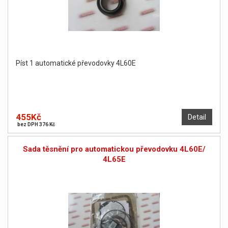
Píst 1 automatické převodovky 4L60E
455Kč
Detail
bez DPH 376 Kč
Sada těsnění pro automatickou převodovku 4L60E/
4L65E