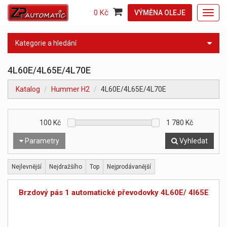
0 Kč
VÝMĚNA OLEJE
Toggl
navig
Kategorie a hledání
4L60E/4L65E/4L70E
Katalog
Hummer H2
4L60E/4L65E/4L70E
100
Kč
1 780
Kč
Parametry
Vyhledat
Nejlevnější
Nejdražšího
Top
Nejprodávanější
Brzdový pás 1 automatické převodovky 4L60E/ 4l65E