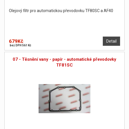
Olejový filtr pro automatickou převodovku TF80SC a AF40
679Kč
Detail
bez DPH 561 Kč
07 - Těsnění vany - papír - automatické převodovky
TF81SC