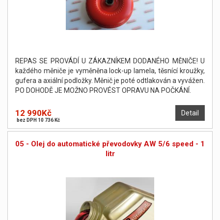
REPAS SE PROVÁDÍ U ZÁKAZNÍKEM DODANÉHO MĚNIČE! U
každého měniče je vyměněna lock-up lamela, těsnící kroužky,
gufera a axiální podložky. Měnič je poté odtlakován a vyvážen.
PO DOHODĚ JE MOŽNO PROVÉST OPRAVU NA POČKÁNÍ.
12 990Kč
Detail
bez DPH 10 736 Kč
05 - Olej do automatické převodovky AW 5/6 speed - 1
litr