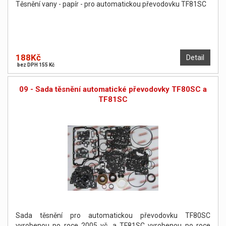
Těsnění vany - papír - pro automatickou převodovku TF81SC
188Kč
Detail
bez DPH 155 Kč
09 - Sada těsnění automatické převodovky TF80SC a
TF81SC
Sada těsnění pro automatickou převodovku TF80SC
vyrobenou po roce 2005 vč. a TF81SC vyrobenou po roce