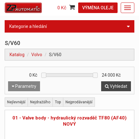
0 Kč
VÝMĚNA OLEJE
Toggl
navig
Kategorie a hledání
S/V60
Katalog
Volvo
S/V60
0
Kč
24 000
Kč
Parametry
Vyhledat
Nejlevnější
Nejdražšího
Top
Nejprodávanější
01 - Valve body - hydraulický rozvaděč TF80 (AF40)
NOVÝ