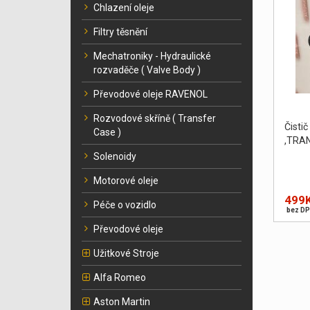
Chlazení oleje
Filtry těsnění
Mechatroniky - Hydraulické
rozvaděče ( Valve Body )
Převodové oleje RAVENOL
Rozvodové skříně ( Transfer
Čist
Case )
,TRA
Solenoidy
Motorové oleje
499
Péče o vozidlo
bez DP
Převodové oleje
Užitkové Stroje
Alfa Romeo
Aston Martin