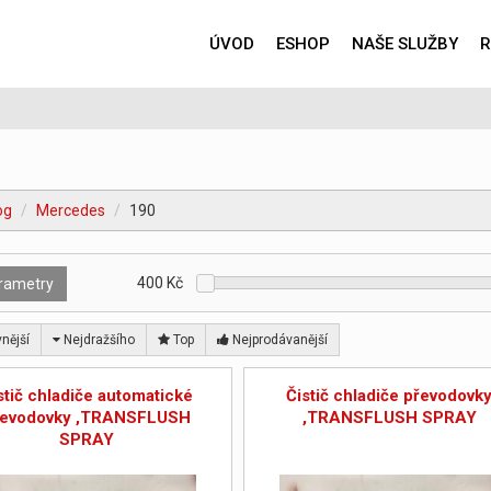
ÚVOD
ESHOP
NAŠE SLUŽBY
R
og
Mercedes
190
400
Kč
rametry
nější
Nejdražšího
Top
Nejprodávanější
stič chladiče automatické
Čistič chladiče převodovk
řevodovky ,TRANSFLUSH
,TRANSFLUSH SPRAY
SPRAY