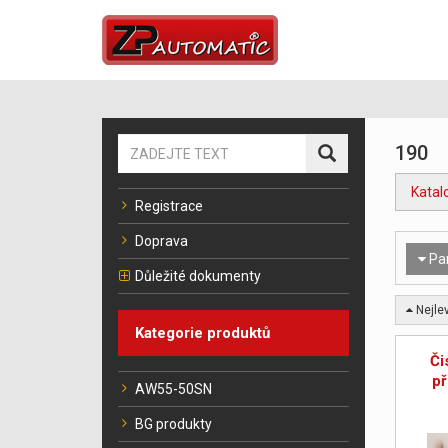
190
Katal
Registrace
Doprava
Pa
Důležité dokumenty
Nejlev
Kategorie produktů
Či
p
AW55-50SN
BG produkty