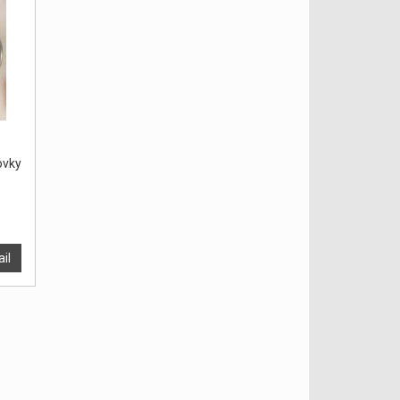
vky
ail