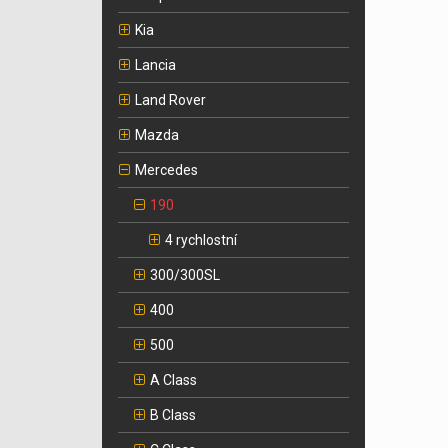
Kia
Lancia
Land Rover
Mazda
Mercedes
190
4 rychlostní
300/300SL
400
500
A Class
B Class