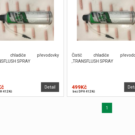
ič chladiče převodovky
Čistič chladiče převodo
NSFLUSH SPRAY
,TRANSFLUSH SPRAY
Kč
499Kč
Detail
Det
H 412 Kč
bez DPH 412 Kč
1