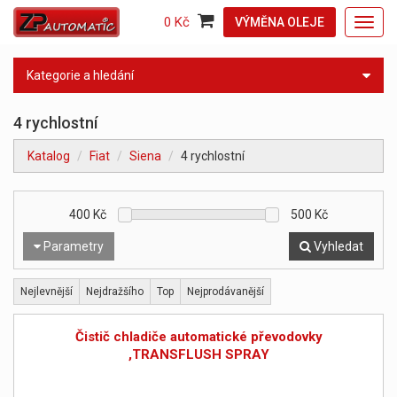
0 Kč
VÝMĚNA OLEJE
Toggl
navig
Kategorie a hledání
4 rychlostní
Katalog
Fiat
Siena
4 rychlostní
400
Kč
500
Kč
Parametry
Vyhledat
Nejlevnější
Nejdražšího
Top
Nejprodávanější
Čistič chladiče automatické převodovky
,TRANSFLUSH SPRAY