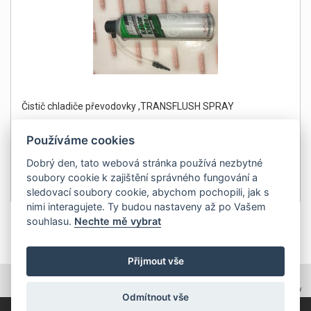
Čistič chladiče převodovky ,TRANSFLUSH SPRAY
Používáme cookies
Dobrý den, tato webová stránka používá nezbytné
soubory cookie k zajištění správného fungování a
499Kč
Detail
sledovací soubory cookie, abychom pochopili, jak s
bez DPH 412 Kč
nimi interagujete. Ty budou nastaveny až po Vašem
souhlasu.
Nechte mě vybrat
1
Přijmout vše
TOPWEBY - webhosting, domény, tvorba www
Odmítnout vše
Copyright 2011, ZP Automatic, všechna práva vyhrazena