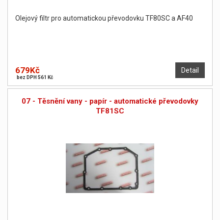
Olejový filtr pro automatickou převodovku TF80SC a AF40
679Kč
Detail
bez DPH 561 Kč
07 - Těsnění vany - papír - automatické převodovky
TF81SC