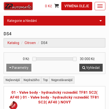
0 Kč
VÝMĚNA OLEJE
Toggl
navig
Kategorie a hledání
DS4
Katalog
Citroen
DS4
0
Kč
30 000
Kč
Parametry
Vyhledat
Nejlevnější
Nejdražšího
Top
Nejprodávanější
01 - Valve body - hydraulický rozvaděč TF81 SC2(
AF40 ) 01 - Valve body - hydraulický rozvaděč TF81
SC2( AF40 ) NOVÝ