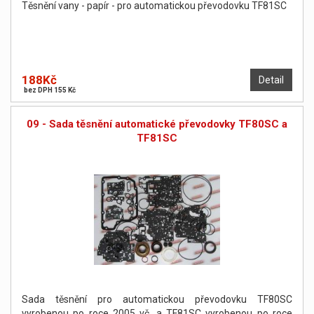
Těsnění vany - papír - pro automatickou převodovku TF81SC
188Kč
Detail
bez DPH 155 Kč
09 - Sada těsnění automatické převodovky TF80SC a
TF81SC
Sada těsnění pro automatickou převodovku TF80SC
vyrobenou po roce 2005 vč. a TF81SC vyrobenou po roce