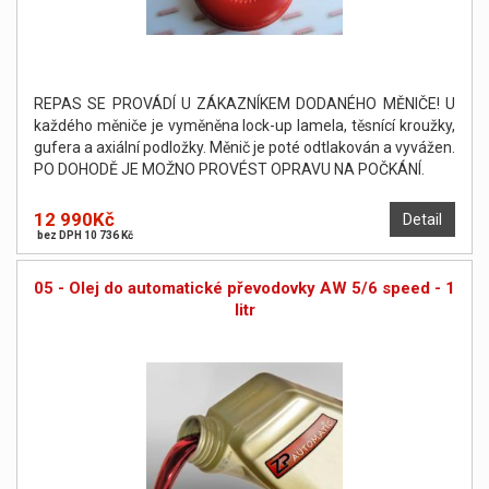
REPAS SE PROVÁDÍ U ZÁKAZNÍKEM DODANÉHO MĚNIČE! U
každého měniče je vyměněna lock-up lamela, těsnící kroužky,
gufera a axiální podložky. Měnič je poté odtlakován a vyvážen.
PO DOHODĚ JE MOŽNO PROVÉST OPRAVU NA POČKÁNÍ.
12 990Kč
Detail
bez DPH 10 736 Kč
05 - Olej do automatické převodovky AW 5/6 speed - 1
litr