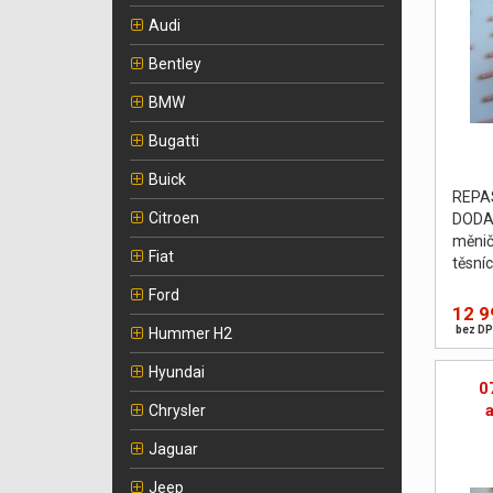
Audi
Bentley
BMW
Bugatti
Buick
REPA
Citroen
DODA
měnič
Fiat
těsní
podlo
Ford
vyvá
12 9
PROV
bez DP
Hummer H2
Hyundai
0
Chrysler
Jaguar
Jeep