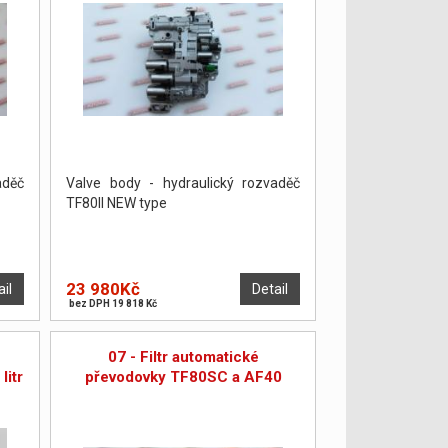
aděč
Valve body - hydraulický rozvaděč
TF80II NEW type
23 980Kč
ail
Detail
bez DPH 19 818 Kč
07 - Filtr automatické
litr
převodovky TF80SC a AF40