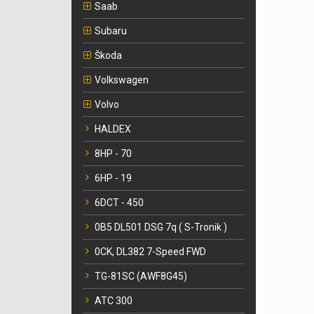
Saab
Subaru
Škoda
Volkswagen
Volvo
HALDEX
8HP - 70
6HP - 19
6DCT - 450
0B5 DL501 DSG 7q ( S-Tronik )
0CK, DL382 7-Speed FWD
TG-81SC (AWF8G45)
ATC 300