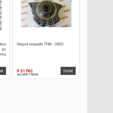
kou
Olejové čerpadlo TF80 - USED
u po
enou
9 317Kč
ail
Detail
bez DPH 7 700 Kč