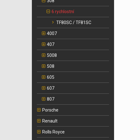
308
6 rychlostní
TF80SC / TF81SC
4007
407
5008
508
605
607
807
Porsche
Renault
Rolls Royce