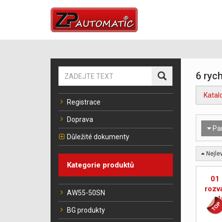
6 rych
Katal
Registrace
Doprava
Pa
Důležité dokumenty
Nejlev
Kategorie produktů
01 
rozv
AW55-50SN
ro
BG produkty