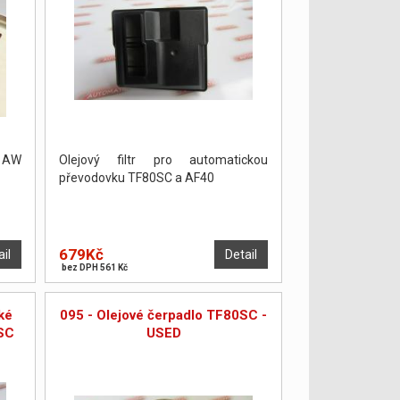
y AW
Olejový filtr pro automatickou
převodovku TF80SC a AF40
679Kč
ail
Detail
bez DPH 561 Kč
ké
095 - Olejové čerpadlo TF80SC -
SC
USED