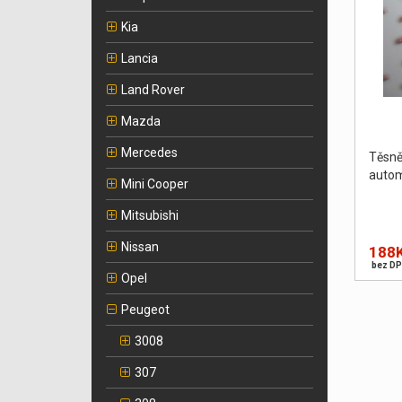
Kia
Lancia
Land Rover
Mazda
Mercedes
Těsn
autom
Mini Cooper
Mitsubishi
Nissan
188
bez DP
Opel
Peugeot
3008
307