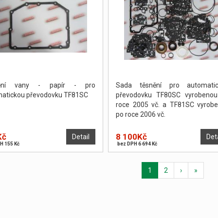
ění vany - papír - pro
Sada těsnění pro automatic
atickou převodovku TF81SC
převodovku TF80SC vyrobeno
roce 2005 vč. a TF81SC vyrob
po roce 2006 vč.
Kč
8 100Kč
Detail
Det
H 155 Kč
bez DPH 6 694 Kč
1
2
›
»