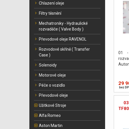
Chlazení oleje
Filtry těsnění
Mechatroniky - Hydraulické
rozvaděče ( Valve Body )
Převodové oleje RAVENOL
Rozvodové skříně ( Transfer
01 -
Case )
rozv
Autom
Solenoidy
Motorové oleje
29 9
Péče o vozidlo
bez DP
Převodové oleje
03
Užitkové Stroje
TF80
Alfa Romeo
Aston Martin