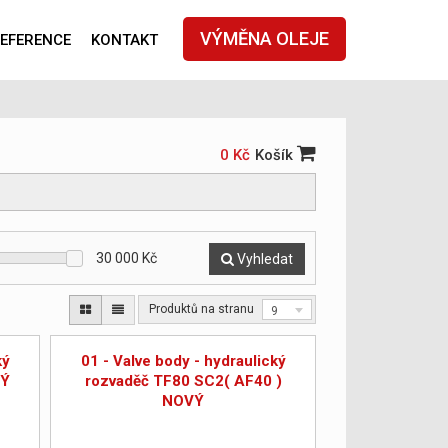
VÝMĚNA OLEJE
EFERENCE
KONTAKT
0 Kč
Košík
30 000
Kč
Vyhledat
Produktů na stranu
9
ký
01 - Valve body - hydraulický
VÝ
rozvaděč TF80 SC2( AF40 )
NOVÝ