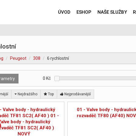
ÚVOD
ESHOP
NAŠE SLUŽBY
R
lostní
og
Peugeot
308
6 rychlostní
0
Kč
rametry
nější
Nejdražšího
Top
Nejprodávanější
- Valve body - hydraulický
01 - Valve body - hydraulic
aděč TF81 SC2( AF40 ) 01 -
rozvaděč TF80 (AF40) NO
Valve body - hydraulický
zvaděč TF81 SC2( AF40 )
NOVÝ