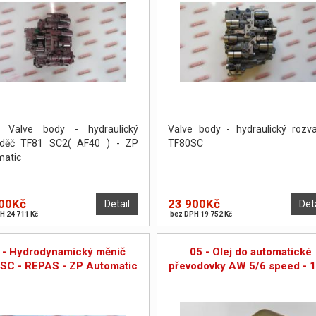
 Valve body - hydraulický
Valve body - hydraulický rozv
aděč TF81 SC2( AF40 ) - ZP
TF80SC
atic
00Kč
23 900Kč
Detail
Det
H 24 711 Kč
bez DPH 19 752 Kč
 - Hydrodynamický měnič
05 - Olej do automatické
SC - REPAS - ZP Automatic
převodovky AW 5/6 speed - 1 