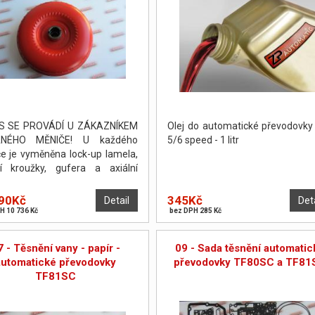
S SE PROVÁDÍ U ZÁKAZNÍKEM
Olej do automatické převodovk
NÉHO MĚNIČE! U každého
5/6 speed - 1 litr
e je vyměněna lock-up lamela,
cí kroužky, gufera a axiální
žky. Měnič je poté odtlakován a
žen. PO DOHODĚ JE MOŽNO
90Kč
345Kč
Detail
Det
ÉST OPRAVU NA POČKÁNÍ.
H 10 736 Kč
bez DPH 285 Kč
7 - Těsnění vany - papír -
09 - Sada těsnění automatic
automatické převodovky
převodovky TF80SC a TF81
TF81SC