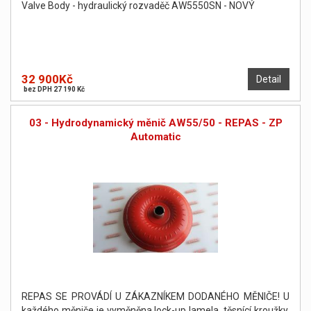
Valve Body - hydraulický rozvaděč AW5550SN - NOVÝ
32 900Kč
Detail
bez DPH 27 190 Kč
03 - Hydrodynamický měnič AW55/50 - REPAS - ZP
Automatic
REPAS SE PROVÁDÍ U ZÁKAZNÍKEM DODANÉHO MĚNIČE! U
každého měniče je vyměněna lock-up lamela, těsnící kroužky,