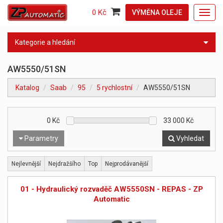
0 Kč
VÝMĚNA OLEJE
Toggl
navig
Kategorie a hledání
AW5550/51SN
Katalog
Saab
95
5 rychlostní
AW5550/51SN
0
Kč
33 000
Kč
Parametry
Vyhledat
Nejlevnější
Nejdražšího
Top
Nejprodávanější
01 - Hydraulický rozvaděč AW5550SN - REPAS - ZP
Automatic