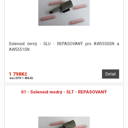
Solenoid černý - SLU - REPASOVANÝ pro AW5550SN a
AW5551SN
1 798Kč
Detail
bez DPH 1 486 Kč
01 - Solenoid modrý - SLT - REPASOVANÝ