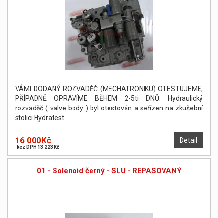
VÁMI DODANÝ ROZVADĚČ (MECHATRONIKU) OTESTUJEME,
PŘÍPADNĚ OPRAVÍME BĚHEM 2-5ti DNŮ. Hydraulický
rozvaděč ( valve body ) byl otestován a seřízen na zkušební
stolici Hydratest.
16 000Kč
Detail
bez DPH 13 223 Kč
01 - Solenoid černý - SLU - REPASOVANÝ