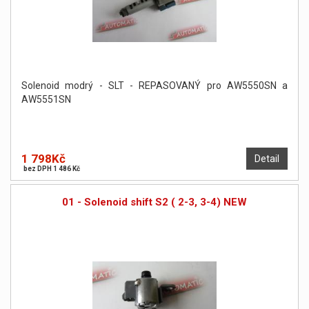
Solenoid modrý - SLT - REPASOVANÝ pro AW5550SN a
AW5551SN
1 798Kč
Detail
bez DPH 1 486 Kč
01 - Solenoid shift S2 ( 2-3, 3-4) NEW