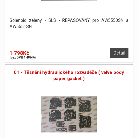
Solenoid zelený - SLS - REPASOVANÝ pro AW5550SN a
AW5551SN
1 798Kč
Detail
bez DPH 1 486 Kč
01 - Těsnění hydraulického rozvaděče ( valve body
paper gasket )