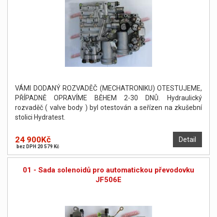
VÁMI DODANÝ ROZVADĚČ (MECHATRONIKU) OTESTUJEME,
PŘÍPADNĚ OPRAVÍME BĚHEM 2-30 DNŮ. Hydraulický
rozvaděč ( valve body ) byl otestován a seřízen na zkušební
stolici Hydratest.
24 900Kč
Detail
bez DPH 20 579 Kč
01 - Sada solenoidů pro automatickou převodovku
JF506E