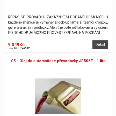
REPAS SE PROVÁDÍ U ZÁKAZNÍKEM DODANÉHO MĚNIČE! U
každého měniče je vyměněna lock-up lamela, těsnící kroužky,
gufera a axiální podložky. Měnič je poté odtlakován a vyvážen.
PO DOHODĚ JE MOŽNO PROVÉST OPRAVU NA POČKÁNÍ.
9 049Kč
Detail
bez DPH 7 479 Kč
05 - Olej do automatické převodovky JF506E - 1 litr