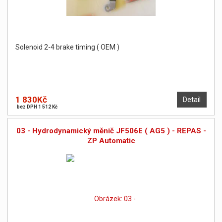
Solenoid 2-4 brake timing ( OEM )
1 830Kč
Detail
bez DPH 1 512 Kč
03 - Hydrodynamický měnič JF506E ( AG5 ) - REPAS -
ZP Automatic