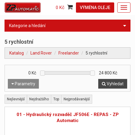
0 Kč
VÝMĚNA OLEJE
Toggl
navig
Kategorie a hledání
5 rychlostní
Katalog
Land Rover
Freelander
5 rychlostní
0
Kč
24 800
Kč
Parametry
Vyhledat
Nejlevnější
Nejdražšího
Top
Nejprodávanější
01 - Hydraulický rozvaděč JF506E - REPAS - ZP
Automatic