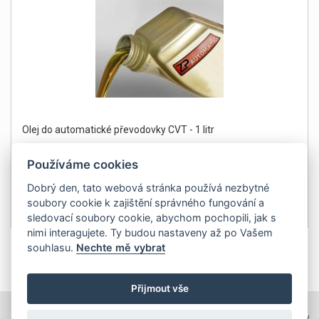
Olej do automatické převodovky CVT - 1 litr
Používáme cookies
Dobrý den, tato webová stránka používá nezbytné
soubory cookie k zajištění správného fungování a
345Kč
Detail
sledovací soubory cookie, abychom pochopili, jak s
bez DPH 285 Kč
nimi interagujete. Ty budou nastaveny až po Vašem
souhlasu.
Nechte mě vybrat
1
Přijmout vše
TOPWEBY - webhosting, domény, tvorba www