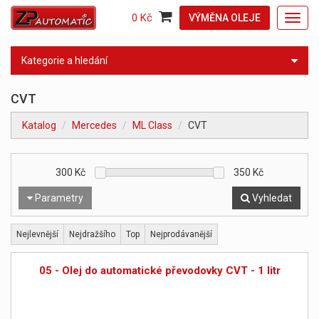
0 Kč
VÝMĚNA OLEJE
Toggl
navig
Kategorie a hledání
CVT
Katalog
Mercedes
ML Class
CVT
300
Kč
350
Kč
Parametry
Vyhledat
Nejlevnější
Nejdražšího
Top
Nejprodávanější
05 - Olej do automatické převodovky CVT - 1 litr