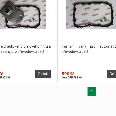
hydraulického olejového filtru a
Těsnění vany pro automatic
ní vany pro převodovku 09D
převodovku 09D
Kč
590Kč
Detail
Det
H 801 Kč
bez DPH 488 Kč
1