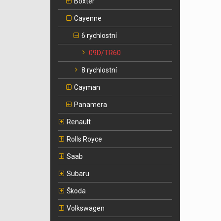
Boxter
Cayenne
6 rychlostní
09D/TR60
8 rychlostní
Cayman
Panamera
Renault
Rolls Royce
Saab
Subaru
Škoda
Volkswagen