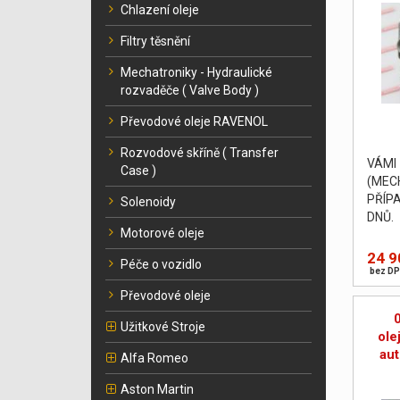
Chlazení oleje
Filtry těsnění
Mechatroniky - Hydraulické
rozvaděče ( Valve Body )
Převodové oleje RAVENOL
Rozvodové skříně ( Transfer
VÁM
Case )
(MEC
PŘÍP
Solenoidy
DNŮ.
Motorové oleje
24 9
Péče o vozidlo
bez DP
Převodové oleje
Užitkové Stroje
ole
au
Alfa Romeo
Aston Martin