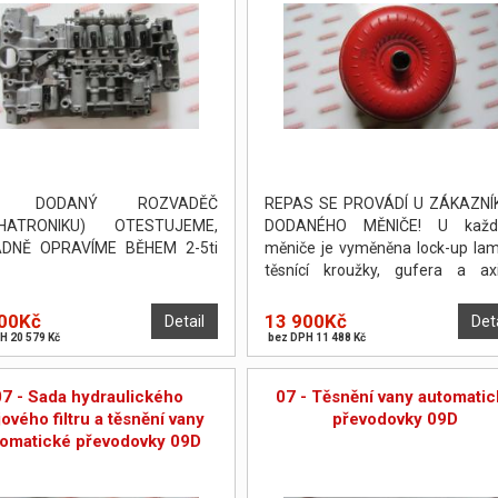
I DODANÝ ROZVADĚČ
REPAS SE PROVÁDÍ U ZÁKAZNÍ
HATRONIKU) OTESTUJEME,
DODANÉHO MĚNIČE! U každ
ADNĚ OPRAVÍME BĚHEM 2-5ti
měniče je vyměněna lock-up lam
těsnící kroužky, gufera a axi
podložky. Měnič je poté odtlakov
vyvážen. PO DOHODĚ JE MO
00Kč
13 900Kč
Detail
Det
PROVÉST OPRAVU NA POČKÁNÍ.
H 20 579 Kč
bez DPH 11 488 Kč
07 - Sada hydraulického
07 - Těsnění vany automatic
jového filtru a těsnění vany
převodovky 09D
tomatické převodovky 09D