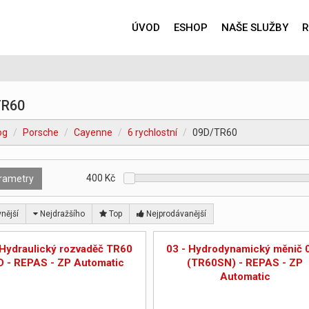
ÚVOD
ESHOP
NAŠE SLUŽBY
R
TR60
og
Porsche
Cayenne
6 rychlostní
09D/TR60
400
Kč
rametry
nější
Nejdražšího
Top
Nejprodávanější
 Hydraulický rozvaděč TR60
03 - Hydrodynamický měnič 
D - REPAS - ZP Automatic
(TR60SN) - REPAS - ZP
Automatic