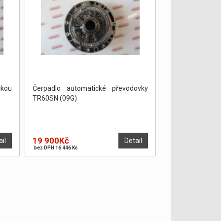
kou
Čerpadlo automatické převodovky
TR60SN (09G)
19 900Kč
ail
Detail
bez DPH 16 446 Kč