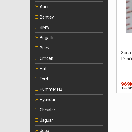
Audi
Bentley
BMW
Bugatti
Buick
Sada 
Citroen
těsně
Fiat
Ford
969
bez DP
Hummer H2
Hyundai
Chrysler
Jaguar
Jeep