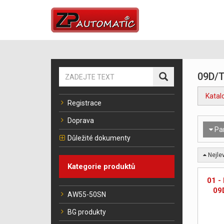
09D/
Katal
Registrace
Doprava
Pa
Důležité dokumenty
Nejlev
Kategorie produktů
01 -
09
AW55-50SN
BG produkty