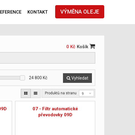
VÝMĚNA OLEJE
EFERENCE
KONTAKT
0 Kč
Košík
24 800
Kč
Vyhledat
Produktů na stranu
9
09D
07 - Filtr automatické
převodovky 09D