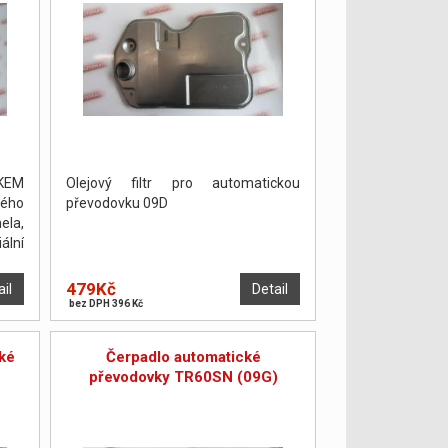
KEM
Olejový filtr pro automatickou
ého
převodovku 09D
ela,
ální
án a
ŽNO
479Kč
ail
Detail
bez DPH 396 Kč
ké
Čerpadlo automatické
převodovky TR60SN (09G)