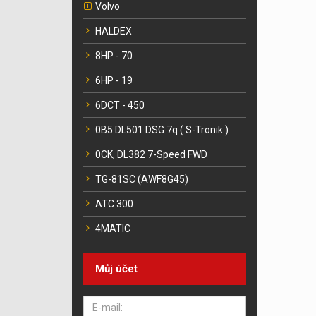
Volvo
HALDEX
8HP - 70
6HP - 19
6DCT - 450
0B5 DL501 DSG 7q ( S-Tronik )
0CK, DL382 7-Speed FWD
TG-81SC (AWF8G45)
ATC 300
4MATIC
Můj účet