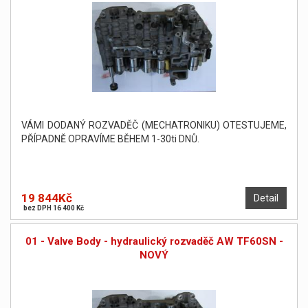
VÁMI DODANÝ ROZVADĚČ (MECHATRONIKU) OTESTUJEME,
PŘÍPADNĚ OPRAVÍME BĚHEM 1-30ti DNŮ.
19 844Kč
Detail
bez DPH 16 400 Kč
01 - Valve Body - hydraulický rozvaděč AW TF60SN -
NOVÝ