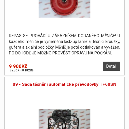
REPAS SE PROVÁDÍ U ZÁKAZNÍKEM DODANÉHO MĚNIČE! U
každého měniče je vyměněna lock-up lamela, těsnící kroužky,
gufera a axiální podložky. Měnič je poté odtlakován a vyvážen.
PO DOHODĚ JE MOŽNO PROVÉST OPRAVU NA POČKÁNÍ.
9 900Kč
Detail
bez DPH 8 182 Kč
09 - Sada těsnění automatické převodovky TF60SN