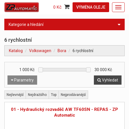
0 Kč
VÝMĚNA OLEJE
Toggl
navig
Kategorie a hledání
6 rychlostní
Katalog
Volkswagen
Bora
6 rychlostní
1 000
Kč
30 000
Kč
Parametry
Vyhledat
Nejlevnější
Nejdražšího
Top
Nejprodávanější
01 - Hydraulický rozvaděč AW TF60SN - REPAS - ZP
Automatic