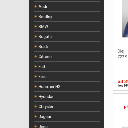
Audi
Bentley
BMW
Bugatti
Buick
Olej
Citroen
722.9 
Fiat
Ford
od 3
bez DP
Hummer H2
Hyundai
p
Chrysler
Jaguar
Jeep