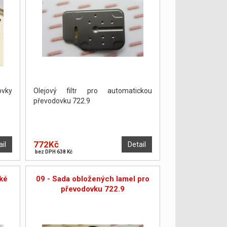
ovky
Olejový filtr pro automatickou
převodovku 722.9
772Kč
ail
Detail
bez DPH 638 Kč
ké
09 - Sada obložených lamel pro
převodovku 722.9