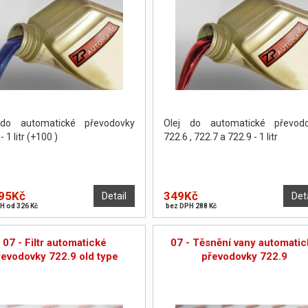
 do automatické převodovky
Olej do automatické převod
- 1 litr (+100 )
722.6 , 722.7 a 722.9 - 1 litr
95Kč
349Kč
Detail
Det
H od 326 Kč
bez DPH 288 Kč
07 - Filtr automatické
07 - Těsnění vany automatic
řevodovky 722.9 old type
převodovky 722.9