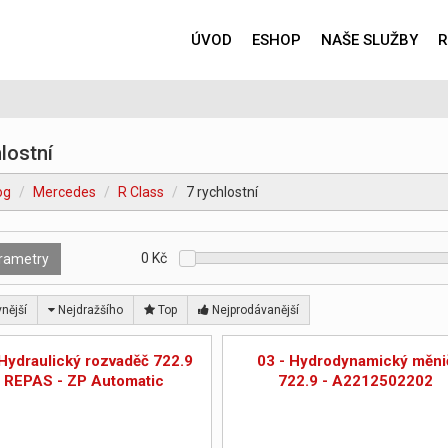
ÚVOD
ESHOP
NAŠE SLUŽBY
R
lostní
og
Mercedes
R Class
7 rychlostní
0
Kč
rametry
nější
Nejdražšího
Top
Nejprodávanější
 Hydraulický rozvaděč 722.9
03 - Hydrodynamický měni
- REPAS - ZP Automatic
722.9 - A2212502202