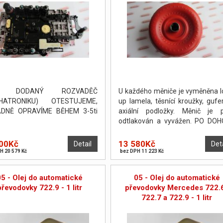
I DODANÝ ROZVADĚČ
U každého měniče je vyměněna l
HATRONIKU) OTESTUJEME,
up lamela, těsnící kroužky, gufe
ADNĚ OPRAVÍME BĚHEM 3-5ti
axiální podložky. Měnič je 
odtlakován a vyvážen. PO DO
JE MOŽNO PROVÉST OPRAVU
POČKÁNÍ.
00Kč
13 580Kč
Detail
Det
H 20 579 Kč
bez DPH 11 223 Kč
05 - Olej do automatické
05 - Olej do automatické
převodovky 722.9 - 1 litr
převodovky Mercedes 722.6
722.7 a 722.9 - 1 litr