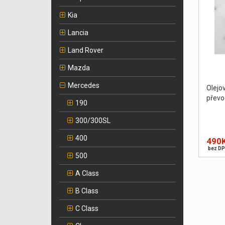
Kia
Lancia
Land Rover
Mazda
Mercedes
Olej
převo
190
300/300SL
400
490
bez DP
500
A Class
B Class
C Class