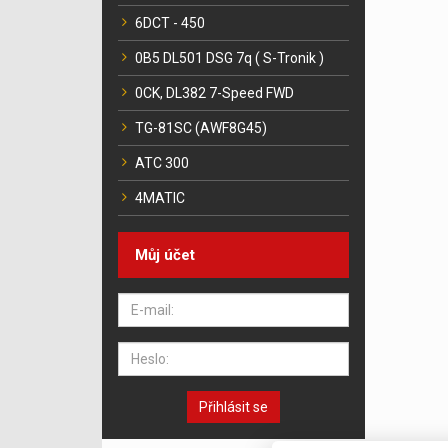
6DCT - 450
0B5 DL501 DSG 7q ( S-Tronik )
0CK, DL382 7-Speed FWD
TG-81SC (AWF8G45)
ATC 300
4MATIC
Můj účet
Přihlásit se