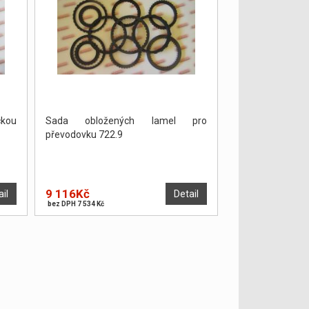
kou
Sada obložených lamel pro
převodovku 722.9
9 116Kč
ail
Detail
bez DPH 7 534 Kč