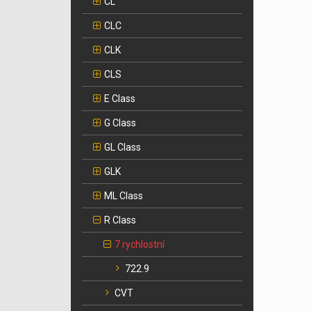
CL
CLC
CLK
CLS
E Class
G Class
GL Class
GLK
ML Class
R Class
7 rychlostní
722.9
CVT