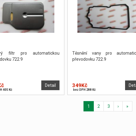
ový filtr pro automatickou
Těsnění vany pro automatic
dovku 722.9
převodovku 722.9
Kč
349Kč
Detail
Det
H 405 Kč
bez DPH 288 Kč
1
2
3
›
»