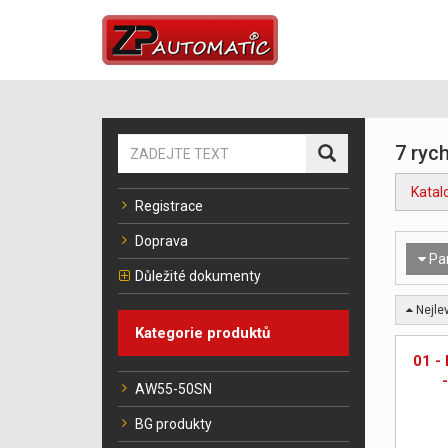
7 rych
Katal
Registrace
Doprava
Pa
Důležité dokumenty
Nejlev
Kategorie produktů
01 -
AW55-50SN
BG produkty