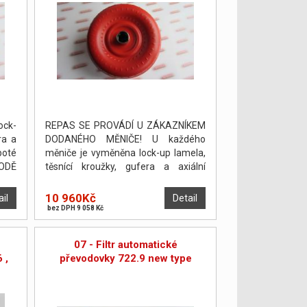
ock-
REPAS SE PROVÁDÍ U ZÁKAZNÍKEM
ra a
DODANÉHO MĚNIČE! U každého
poté
měniče je vyměněna lock-up lamela,
HODĚ
těsnící kroužky, gufera a axiální
 NA
podložky. Měnič je poté odtlakován a
vyvážen. PO DOHODĚ JE MOŽNO
10 960Kč
ail
Detail
PROVÉST OPRAVU NA POČKÁNÍ.
bez DPH 9 058 Kč
07 - Filtr automatické
 ,
převodovky 722.9 new type