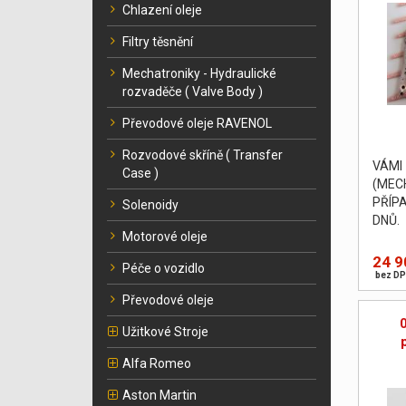
Chlazení oleje
Filtry těsnění
Mechatroniky - Hydraulické
rozvaděče ( Valve Body )
Převodové oleje RAVENOL
Rozvodové skříně ( Transfer
VÁM
Case )
(MEC
PŘÍP
Solenoidy
DNŮ.
Motorové oleje
24 9
Péče o vozidlo
bez DP
Převodové oleje
Užitkové Stroje
Alfa Romeo
Aston Martin