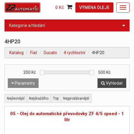
0 Kč
VÝMĚNA OLEJE
Toggl
navig
Kategorie a hledání
4HP20
Katalog
Fiat
Ducato
4 rychlostní
4HP20
200
Kč
500
Kč
Parametry
Vyhledat
Nejlevnější
Nejdražšího
Top
Nejprodávanější
05 - Olej do automatické převodovky ZF 4/5 speed - 1
litr