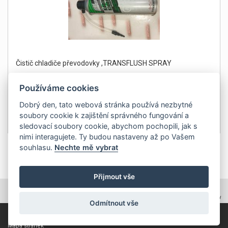
Čistič chladiče převodovky ,TRANSFLUSH SPRAY
Používáme cookies
Dobrý den, tato webová stránka používá nezbytné
soubory cookie k zajištění správného fungování a
499Kč
Detail
sledovací soubory cookie, abychom pochopili, jak s
bez DPH 412 Kč
nimi interagujete. Ty budou nastaveny až po Vašem
souhlasu.
Nechte mě vybrat
1
Přijmout vše
TOPWEBY - webhosting, domény, tvorba www
Odmítnout vše
Copyright 2011, ZP Automatic, všechna práva vyhrazena
Mapa stránek