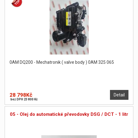
0AM DQ200 - Mechatronik ( valve body ) 0AM 325 065
28 798Kč
Detail
bez DPH 23 800 Kč
05 - Olej do automatické převodovky DSG / DCT - 1 litr