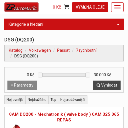
0 Kč
VÝMĚNA OLEJE
Toggl
navig
Kategorie a hledání
DSG (DQ200)
Katalog
Volkswagen
Passat
7 rychlostní
DSG (DQ200)
0
Kč
30 000
Kč
Parametry
Vyhledat
Nejlevnější
Nejdražšího
Top
Nejprodávanější
0AM DQ200 - Mechatronik ( valve body ) 0AM 325 065
REPAS