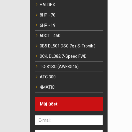
HALDEX
8HP - 70
6HP - 19
6DCT - 450
0B5 DL501 DSG 7q ( S-Tronik )
0CK, DL382 7-Speed FWD
TG-81SC (AWF8G45)
ATC 300
4MATIC
Můj účet