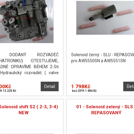
I DODANÝ ROZVADĚČ
Solenoid černý - SLU - REPASO
HATRONIKU) OTESTUJEME,
pro AW5550SN a AW5551SN
ADNĚ OPRAVÍME BĚHEM 2-5ti
Hydraulický rozvaděč ( valve
) byl otestován a seřízen na
ní stolici Hydratest.
00Kč
1 798Kč
Detail
Det
H 13 223 Kč
bez DPH 1 486 Kč
Solenoid shift S2 ( 2-3, 3-4)
01 - Solenoid zelený - SLS
NEW
REPASOVANÝ