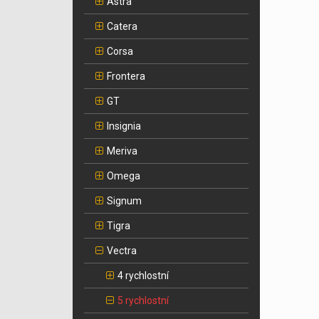
Astra
Catera
Corsa
Frontera
GT
Insignia
Meriva
Omega
Signum
Tigra
Vectra
4 rychlostní
5 rychlostní