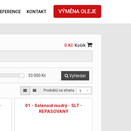
VÝMĚNA OLEJE
EFERENCE
KONTAKT
0 Kč
Košík
33 000
Kč
Vyhledat
Produktů na stranu
9
-
01 - Solenoid modrý - SLT -
REPASOVANÝ