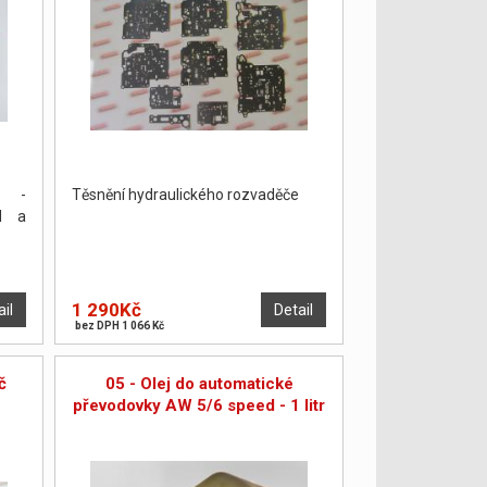
S -
Těsnění hydraulického rozvaděče
N a
1 290Kč
ail
Detail
bez DPH 1 066 Kč
č
05 - Olej do automatické
převodovky AW 5/6 speed - 1 litr