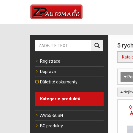
5 rych
Katal
Registrace
Doprava
Pa
Důležité dokumenty
Nejlev
Kategorie produktů
0
A
AW55-50SN
BG produkty