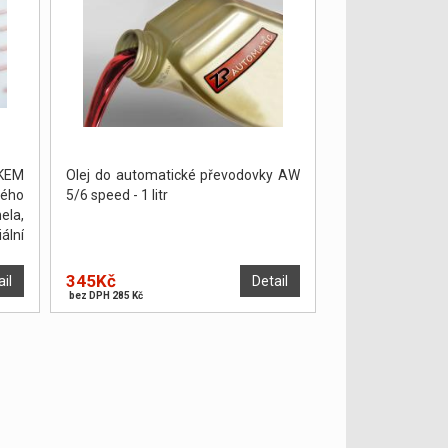
KEM
Olej do automatické převodovky AW
ého
5/6 speed - 1 litr
ela,
ální
án a
ŽNO
345Kč
ail
Detail
bez DPH 285 Kč