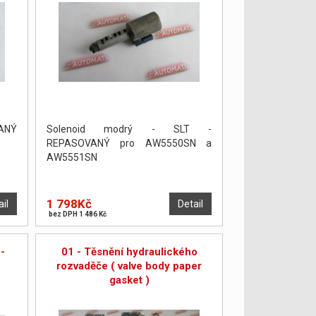
VANÝ
Solenoid modrý - SLT -
REPASOVANÝ pro AW5550SN a
AW5551SN
1 798Kč
ail
Detail
bez DPH 1 486 Kč
 -
01 - Těsnění hydraulického
rozvaděče ( valve body paper
gasket )