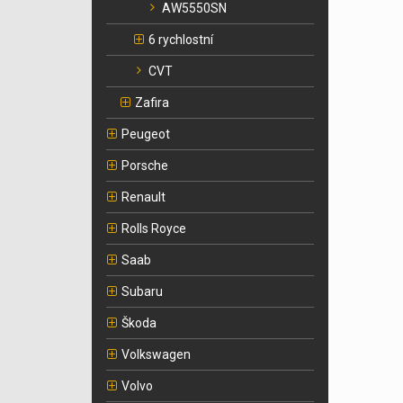
AW5550SN
6 rychlostní
CVT
Zafira
Peugeot
Porsche
Renault
Rolls Royce
Saab
Subaru
Škoda
Volkswagen
Volvo