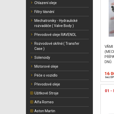
Chlazení oleje
Filtry těsnění
Mechatroniky - Hydraulické
rozvaděče ( Valve Body )
Převodové oleje RAVENOL
Rozvodové skříně ( Transfer
VÁM
Case )
(MEC
PŘÍP
Solenoidy
DNŮ. 
Motorové oleje
body 
zkušeb
16 0
Péče o vozidlo
bez DP
Převodové oleje
01 - 
Užitkové Stroje
Alfa Romeo
Aston Martin