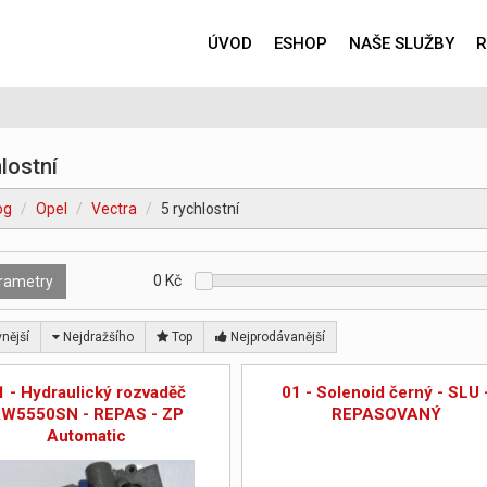
ÚVOD
ESHOP
NAŠE SLUŽBY
R
lostní
og
Opel
Vectra
5 rychlostní
0
Kč
rametry
nější
Nejdražšího
Top
Nejprodávanější
1 - Hydraulický rozvaděč
01 - Solenoid černý - SLU 
W5550SN - REPAS - ZP
REPASOVANÝ
Automatic