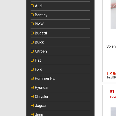
Audi
Bentley
BMW
Bugatti
Buick
Solen
Citroen
Fiat
Ford
1 98
bez DP
Hummer H2
Hyundai
01 
ro
Chrysler
Jaguar
Jeep