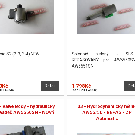
oid S2 (2-3, 3-4) NEW
Solenoid zelený - SL
REPASOVANÝ pro AW5550S
AW5551SN
0Kč
1 798Kč
Detail
Det
H 1 636 Kč
bez DPH 1 486 Kč
- Valve Body - hydraulický
03 - Hydrodynamický měni
zvaděč AW5550SN - NOVÝ
AW55/50 - REPAS - ZP
Automatic