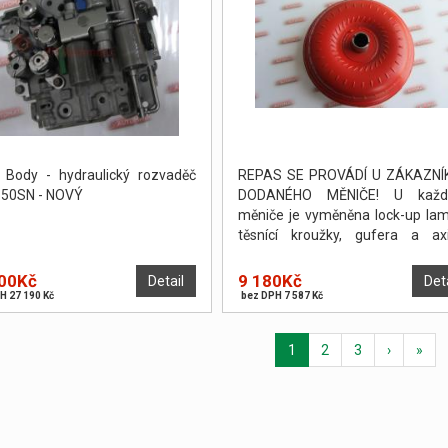
 Body - hydraulický rozvaděč
REPAS SE PROVÁDÍ U ZÁKAZNÍ
50SN - NOVÝ
DODANÉHO MĚNIČE! U každ
měniče je vyměněna lock-up lam
těsnící kroužky, gufera a axi
podložky. Měnič je poté odtlakov
vyvážen. PO DOHODĚ JE MO
00Kč
9 180Kč
Detail
Det
PROVÉST OPRAVU NA POČKÁNÍ.
H 27 190 Kč
bez DPH 7 587 Kč
1
2
3
›
»