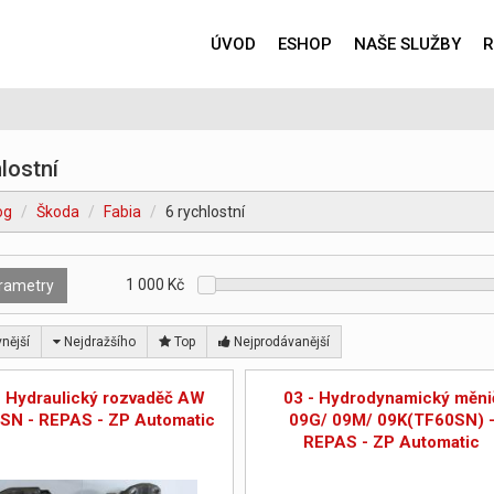
ÚVOD
ESHOP
NAŠE SLUŽBY
R
lostní
og
Škoda
Fabia
6 rychlostní
1 000
Kč
rametry
nější
Nejdražšího
Top
Nejprodávanější
- Hydraulický rozvaděč AW
03 - Hydrodynamický měni
SN - REPAS - ZP Automatic
09G/ 09M/ 09K(TF60SN) 
REPAS - ZP Automatic