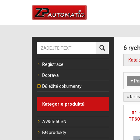
6 rych
Katal
Registrace
Doprava
Pa
Důležité dokumenty
Nejlev
Kategorie produktů
01 
TF60
AW55-50SN
BG produkty