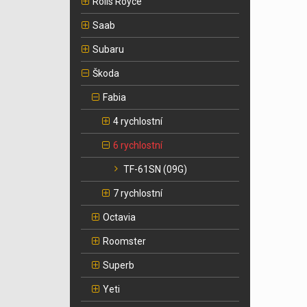
Rolls Royce
Saab
Subaru
Škoda
Fabia
4 rychlostní
6 rychlostní
TF-61SN (09G)
7 rychlostní
Octavia
Roomster
Superb
Yeti