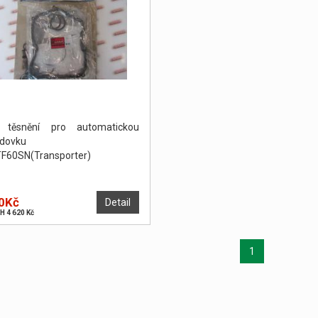
 těsnění pro automatickou
dovku
F60SN(Transporter)
0Kč
Detail
H 4 620 Kč
1