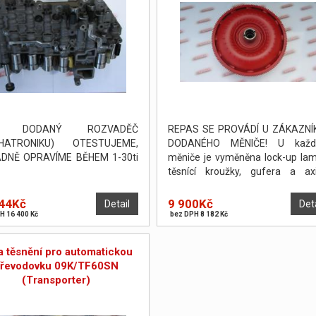
I DODANÝ ROZVADĚČ
REPAS SE PROVÁDÍ U ZÁKAZNÍ
HATRONIKU) OTESTUJEME,
DODANÉHO MĚNIČE! U každ
ADNĚ OPRAVÍME BĚHEM 1-30ti
měniče je vyměněna lock-up lam
těsnící kroužky, gufera a axi
podložky. Měnič je poté odtlakov
vyvážen. PO DOHODĚ JE MO
44Kč
9 900Kč
Detail
Det
PROVÉST OPRAVU NA POČKÁNÍ.
H 16 400 Kč
bez DPH 8 182 Kč
a těsnění pro automatickou
řevodovku 09K/TF60SN
(Transporter)