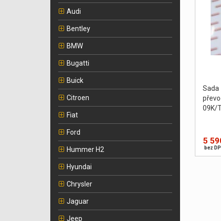
Audi
Bentley
BMW
Bugatti
Buick
Sada
Citroen
převo
09K/T
Fiat
Ford
5 59
bez DP
Hummer H2
Hyundai
Chrysler
Jaguar
Jeep