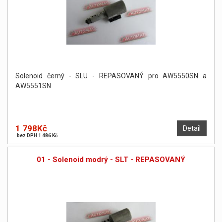
Solenoid černý - SLU - REPASOVANÝ pro AW5550SN a
AW5551SN
1 798Kč
Detail
bez DPH 1 486 Kč
01 - Solenoid modrý - SLT - REPASOVANÝ