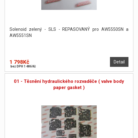
Solenoid zelený - SLS - REPASOVANÝ pro AW5550SN a
AW5551SN
1 798Kč
Detail
bez DPH 1 486 Kč
01 - Těsnění hydraulického rozvaděče ( valve body
paper gasket )