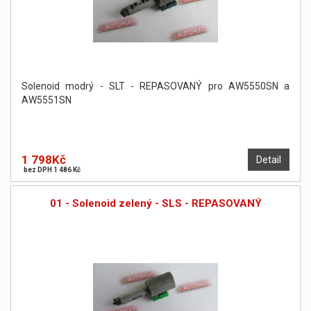
Solenoid modrý - SLT - REPASOVANÝ pro AW5550SN a
AW5551SN
1 798Kč
Detail
bez DPH 1 486 Kč
01 - Solenoid zelený - SLS - REPASOVANÝ