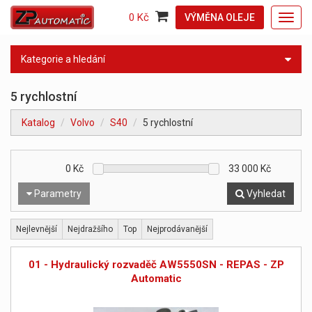
0 Kč
VÝMĚNA OLEJE
Toggl
navig
Kategorie a hledání
5 rychlostní
Katalog
Volvo
S40
5 rychlostní
0
Kč
33 000
Kč
Parametry
Vyhledat
Nejlevnější
Nejdražšího
Top
Nejprodávanější
01 - Hydraulický rozvaděč AW5550SN - REPAS - ZP
Automatic