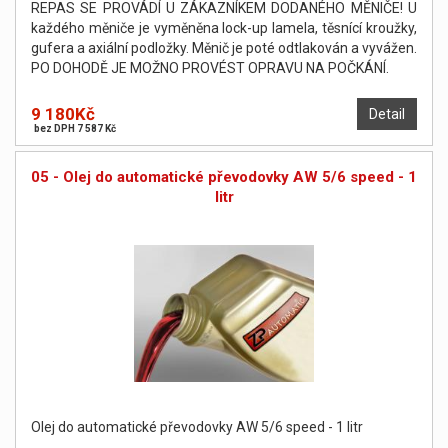
REPAS SE PROVÁDÍ U ZÁKAZNÍKEM DODANÉHO MĚNIČE! U
každého měniče je vyměněna lock-up lamela, těsnící kroužky,
gufera a axiální podložky. Měnič je poté odtlakován a vyvážen.
PO DOHODĚ JE MOŽNO PROVÉST OPRAVU NA POČKÁNÍ.
9 180Kč
Detail
bez DPH 7 587 Kč
05 - Olej do automatické převodovky AW 5/6 speed - 1
litr
Olej do automatické převodovky AW 5/6 speed - 1 litr