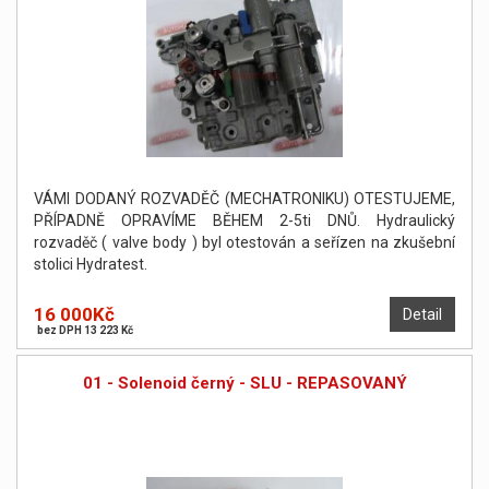
VÁMI DODANÝ ROZVADĚČ (MECHATRONIKU) OTESTUJEME,
PŘÍPADNĚ OPRAVÍME BĚHEM 2-5ti DNŮ. Hydraulický
rozvaděč ( valve body ) byl otestován a seřízen na zkušební
stolici Hydratest.
16 000Kč
Detail
bez DPH 13 223 Kč
01 - Solenoid černý - SLU - REPASOVANÝ