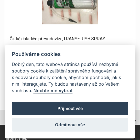
Čistič chladiče převodovky ,TRANSFLUSH SPRAY
Používáme cookies
Dobrý den, tato webová stránka používá nezbytné
soubory cookie k zajištění správného fungování a
499Kč
Detail
sledovací soubory cookie, abychom pochopili, jak s
bez DPH 412 Kč
nimi interagujete. Ty budou nastaveny až po Vašem
souhlasu.
Nechte mě vybrat
1
Přijmout vše
TOPWEBY - webhosting, domény, tvorba www
Odmítnout vše
Copyright 2011, ZP Automatic, všechna práva vyhrazena
Mapa stránek