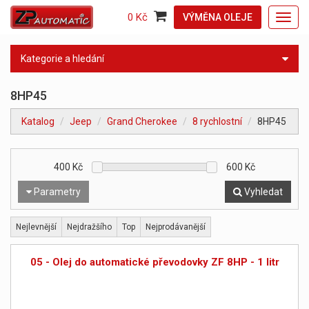
0 Kč
VÝMĚNA OLEJE
Toggl
navig
Kategorie a hledání
8HP45
Katalog
Jeep
Grand Cherokee
8 rychlostní
8HP45
400
Kč
600
Kč
Parametry
Vyhledat
Nejlevnější
Nejdražšího
Top
Nejprodávanější
05 - Olej do automatické převodovky ZF 8HP - 1 litr