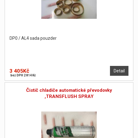
DP0 / AL4 sada pouzder
3 405Kč
Detail
bez DPH 2 814 Kč
Čistič chladiče automatické převodovky
,TRANSFLUSH SPRAY