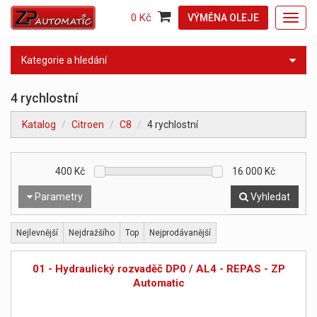
0 Kč
VÝMĚNA OLEJE
Toggl
navig
Kategorie a hledání
4 rychlostní
Katalog
Citroen
C8
4 rychlostní
400
Kč
16 000
Kč
Parametry
Vyhledat
Nejlevnější
Nejdražšího
Top
Nejprodávanější
01 - Hydraulický rozvaděč DP0 / AL4 - REPAS - ZP
Automatic