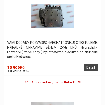
VÁMI DODANÝ ROZVADĚČ (MECHATRONIKU) OTESTUJEME,
PŘÍPADNĚ OPRAVÍME BĚHEM 2-5ti DNŮ. Hydraulický
rozvaděč ( valve body ) byl otestován a seřízen na zkušební
stolici Hydratest.
15 900Kč
Detail
bez DPH 13 140 Kč
01 - Solenoid regulátor tlaku OEM