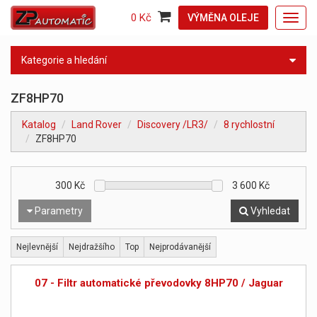
0 Kč
VÝMĚNA OLEJE
Toggl
navig
Kategorie a hledání
ZF8HP70
Katalog
Land Rover
Discovery /LR3/
8 rychlostní
ZF8HP70
300
Kč
3 600
Kč
Parametry
Vyhledat
Nejlevnější
Nejdražšího
Top
Nejprodávanější
07 - Filtr automatické převodovky 8HP70 / Jaguar