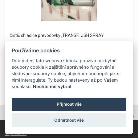
Čistič chladiče převodovky ,TRANSFLUSH SPRAY
Používáme cookies
Dobrý den, tato webová stránka používá nezbytné
soubory cookie k zajištění správného fungování a
499Kč
Detail
sledovací soubory cookie, abychom pochopili, jak s
bez DPH 412 Kč
nimi interagujete. Ty budou nastaveny až po Vašem
souhlasu.
Nechte mě vybrat
1
Přijmout vše
TOPWEBY - webhosting, domény, tvorba www
Odmítnout vše
Copyright 2011, ZP Automatic, všechna práva vyhrazena
Mapa stránek