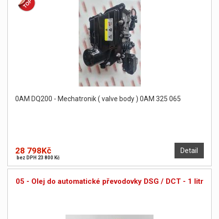
0AM DQ200 - Mechatronik ( valve body ) 0AM 325 065
28 798Kč
Detail
bez DPH 23 800 Kč
05 - Olej do automatické převodovky DSG / DCT - 1 litr