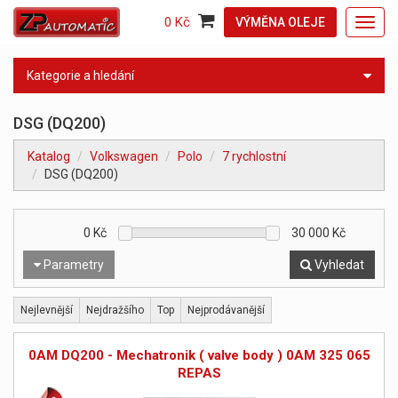
0 Kč
VÝMĚNA OLEJE
Toggl
navig
Kategorie a hledání
DSG (DQ200)
Katalog
Volkswagen
Polo
7 rychlostní
DSG (DQ200)
0
Kč
30 000
Kč
Parametry
Vyhledat
Nejlevnější
Nejdražšího
Top
Nejprodávanější
0AM DQ200 - Mechatronik ( valve body ) 0AM 325 065
REPAS