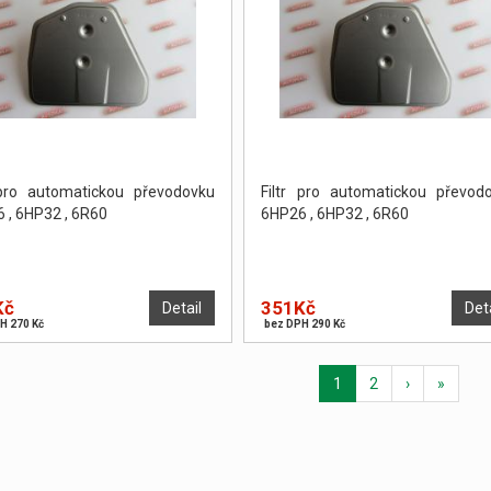
 pro automatickou převodovku
Filtr pro automatickou převod
 , 6HP32 , 6R60
6HP26 , 6HP32 , 6R60
Kč
351Kč
Detail
Det
H 270 Kč
bez DPH 290 Kč
1
2
›
»