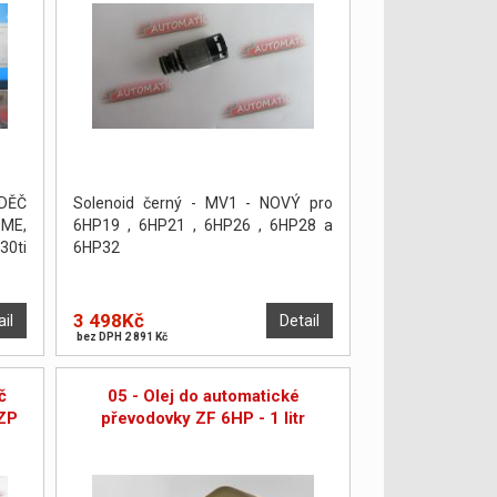
DĚČ
Solenoid černý - MV1 - NOVÝ pro
ME,
6HP19 , 6HP21 , 6HP26 , 6HP28 a
30ti
6HP32
3 498Kč
ail
Detail
bez DPH 2 891 Kč
č
05 - Olej do automatické
ZP
převodovky ZF 6HP - 1 litr