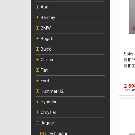
Audi
Bentley
BMW
Bugatti
Buick
Sole
Citroen
6HP1
6HP3
Fiat
Ford
2 59
bez DP
Hummer H2
Hyundai
Chrysler
Jaguar
5 rychlostní