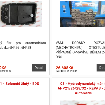
ový filtr pro automatickou
VÁMI DODANÝ ROZVA
dovku 6HP26 , 6HP28
(MECHATRONIKU) OTESTUJE
PŘÍPADNĚ OPRAVÍME BĚHEM 2-
DNŮ.
9Kč
26 608Kč
Detail
Det
H 2 098 Kč
bez DPH 21 990 Kč
1 - Solenoid žlutý - EDS
03 - Hydrodynamický měni
6HP21/26/28/32 - REPAS - 
Automatic