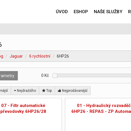
ÚVOD
ESHOP
NAŠE SLUŽBY
R
6
og
Jaguar
6 rychlostní
6HP26
0
Kč
rametry
nější
Nejdražšího
Top
Nejprodávanější
07 - Filtr automatické
01 - Hydraulický rozvaděč
převodovky 6HP26/28
6HP26 - REPAS - ZP Automa