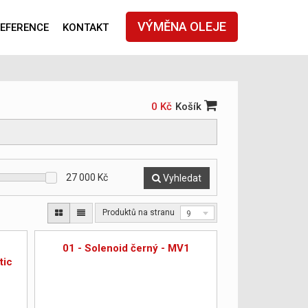
VÝMĚNA OLEJE
EFERENCE
KONTAKT
0 Kč
Košík
27 000
Kč
Vyhledat
Produktů na stranu
9
01 - Solenoid černý - MV1
tic