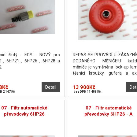
noid žlutý - EDS - NOVÝ pro
REPAS SE PROVÁDÍ U ZÁKAZNÍ
9 , 6HP21 , 6HP26 , 6HP28 a
DODANÉHO MĚNIČE!U každ
2
měniče je vyměněna lock-up lam
těsnící kroužky, gufera a axi
podložky. Měnič je poté odtlakov
vyvážen.
8Kč
13 900Kč
Detail
Det
H 2 147 Kč
bez DPH 11 488 Kč
07 - Filtr automatické
07 - Filtr automatické
převodovky 6HP26
převodovky 6HP26 - A