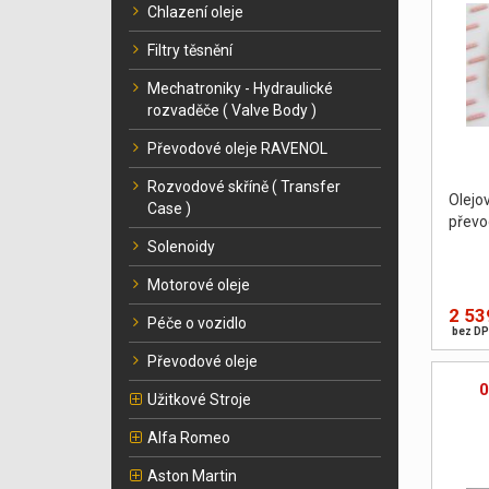
Chlazení oleje
Filtry těsnění
Mechatroniky - Hydraulické
rozvaděče ( Valve Body )
Převodové oleje RAVENOL
Rozvodové skříně ( Transfer
Olej
Case )
převo
Solenoidy
Motorové oleje
2 53
Péče o vozidlo
bez DP
Převodové oleje
0
Užitkové Stroje
Alfa Romeo
Aston Martin