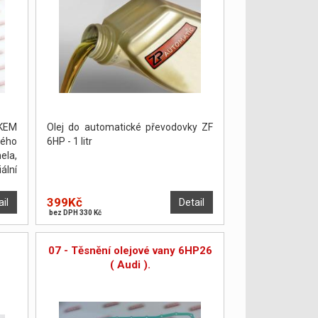
KEM
Olej do automatické převodovky ZF
ého
6HP - 1 litr
ela,
ální
án a
399Kč
ail
Detail
bez DPH 330 Kč
07 - Těsnění olejové vany 6HP26
( Audi ).