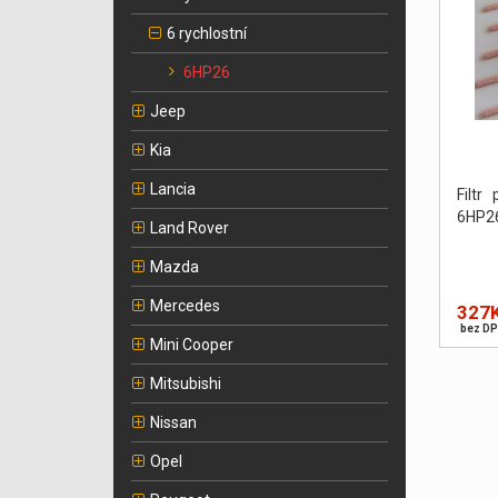
6 rychlostní
6HP26
Jeep
Kia
Lancia
Filtr
6HP26
Land Rover
Mazda
Mercedes
327
bez DP
Mini Cooper
Mitsubishi
Nissan
Opel