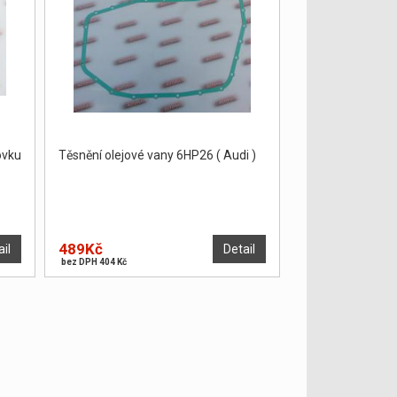
ovku
Těsnění olejové vany 6HP26 ( Audi )
489Kč
ail
Detail
bez DPH 404 Kč