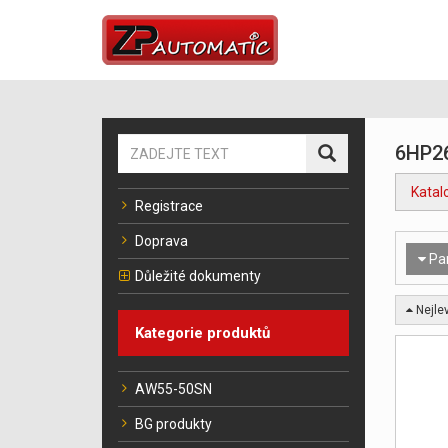
6HP2
Katal
Registrace
Doprava
Pa
Důležité dokumenty
Nejlev
Kategorie produktů
AW55-50SN
BG produkty