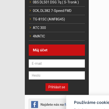
0B5 DL501 DSG 7q ( S-Tronik )
0CK, DL382 7-Speed FWD
TG-81SC (AWF8G45)
ATC 300
4MATIC
Můj účet
Přihlásit se
Používáme cooki