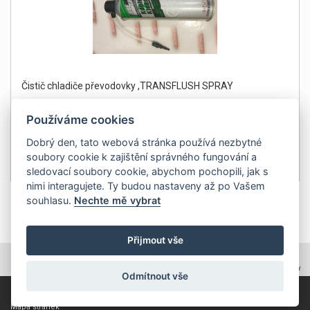
Čistič chladiče převodovky ,TRANSFLUSH SPRAY
Používáme cookies
Dobrý den, tato webová stránka používá nezbytné
soubory cookie k zajištění správného fungování a
499Kč
Detail
sledovací soubory cookie, abychom pochopili, jak s
bez DPH 412 Kč
nimi interagujete. Ty budou nastaveny až po Vašem
souhlasu.
Nechte mě vybrat
1
Přijmout vše
TOPWEBY - webhosting, domény, tvorba www
Odmítnout vše
Copyright 2011, ZP Automatic, všechna práva vyhrazena
Mapa stránek