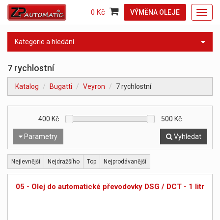
0 Kč
VÝMĚNA OLEJE
Toggl
navig
Kategorie a hledání
7 rychlostní
Katalog
Bugatti
Veyron
7 rychlostní
400
Kč
500
Kč
Parametry
Vyhledat
Nejlevnější
Nejdražšího
Top
Nejprodávanější
05 - Olej do automatické převodovky DSG / DCT - 1 litr