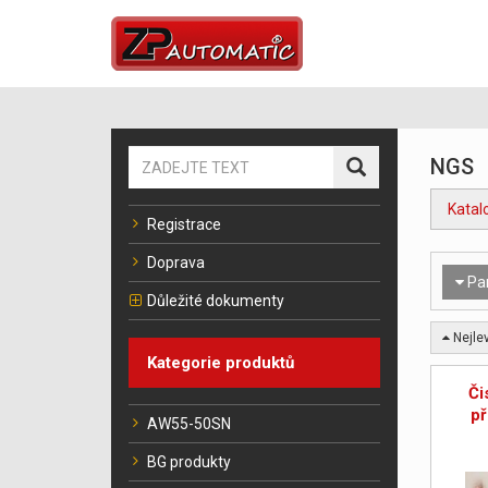
NGS
Katal
Registrace
Doprava
Pa
Důležité dokumenty
Nejlev
Kategorie produktů
Či
p
AW55-50SN
BG produkty