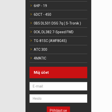
6HP - 19
6DCT - 450
0B5 DL501 DSG 7q ( S-Tronik )
0CK, DL382 7-Speed FWD
TG-81SC (AWF8G45)
ATC 300
4MATIC
Můj účet
Přihlásit se