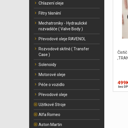
Chlazení oleje
Filtry těsnění
Mechatroniky - Hydraulické
rozvaděče ( Valve Body )
Převodové oleje RAVENOL
Rozvodové skříně ( Transfer
Čist
Case )
,TRA
Solenoidy
Motorové oleje
499
Péče o vozidlo
bez DP
Převodové oleje
Užitkové Stroje
Alfa Romeo
Aston Martin