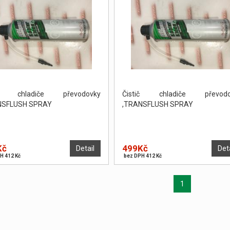
ič chladiče převodovky
Čistič chladiče převodo
NSFLUSH SPRAY
,TRANSFLUSH SPRAY
Kč
499Kč
Detail
Det
H 412 Kč
bez DPH 412 Kč
1