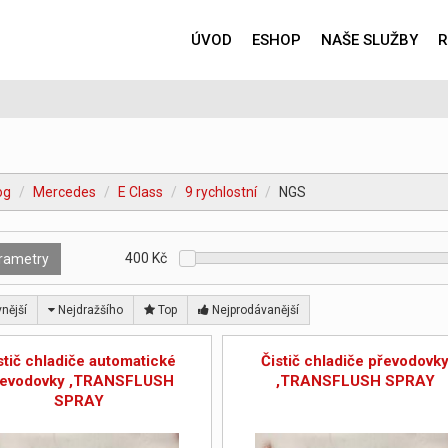
ÚVOD
ESHOP
NAŠE SLUŽBY
R
og
Mercedes
E Class
9 rychlostní
NGS
400
Kč
rametry
nější
Nejdražšího
Top
Nejprodávanější
stič chladiče automatické
Čistič chladiče převodovk
řevodovky ,TRANSFLUSH
,TRANSFLUSH SPRAY
SPRAY