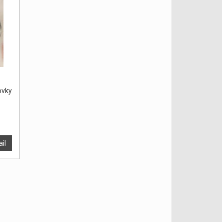
vky
ail