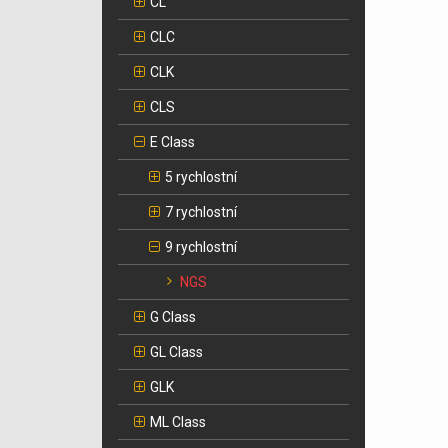
CL
CLC
CLK
CLS
E Class
5 rychlostní
7 rychlostní
9 rychlostní
NGS
G Class
GL Class
GLK
ML Class