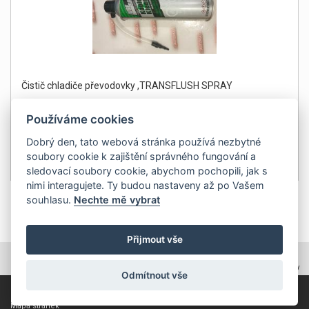
Čistič chladiče převodovky ,TRANSFLUSH SPRAY
Používáme cookies
Dobrý den, tato webová stránka používá nezbytné
soubory cookie k zajištění správného fungování a
499Kč
Detail
sledovací soubory cookie, abychom pochopili, jak s
bez DPH 412 Kč
nimi interagujete. Ty budou nastaveny až po Vašem
souhlasu.
Nechte mě vybrat
1
Přijmout vše
TOPWEBY - webhosting, domény, tvorba www
Odmítnout vše
Copyright 2011, ZP Automatic, všechna práva vyhrazena
Mapa stránek