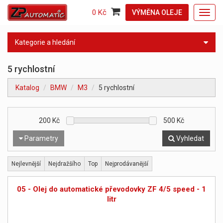
0 Kč
VÝMĚNA OLEJE
Toggl
navig
Kategorie a hledání
5 rychlostní
Katalog
BMW
M3
5 rychlostní
200
Kč
500
Kč
Parametry
Vyhledat
Nejlevnější
Nejdražšího
Top
Nejprodávanější
05 - Olej do automatické převodovky ZF 4/5 speed - 1
litr