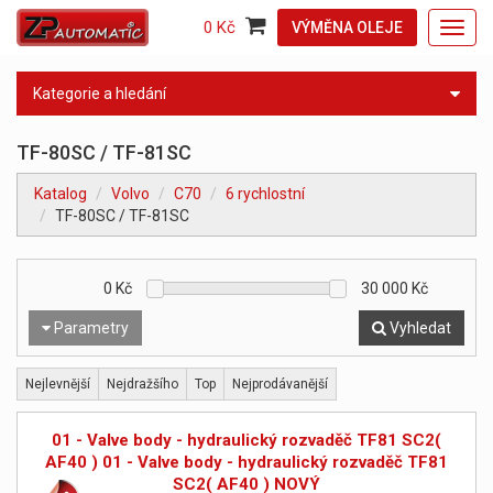
0 Kč
VÝMĚNA OLEJE
Toggl
navig
Kategorie a hledání
TF-80SC / TF-81SC
Katalog
Volvo
C70
6 rychlostní
TF-80SC / TF-81SC
0
Kč
30 000
Kč
Parametry
Vyhledat
Nejlevnější
Nejdražšího
Top
Nejprodávanější
01 - Valve body - hydraulický rozvaděč TF81 SC2(
AF40 ) 01 - Valve body - hydraulický rozvaděč TF81
SC2( AF40 ) NOVÝ