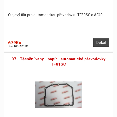
Olejový filtr pro automatickou převodovku TF80SC a AF40
679Kč
Detail
bez DPH 561 Kč
07 - Těsnění vany - papír - automatické převodovky
TF81SC