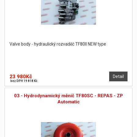
Valve body - hydraulický rozvaděč TF80II NEW type
23 980Kč
Detail
bez DPH 19 818 Kč
03 - Hydrodynamický měnič TF80SC - REPAS - ZP
Automatic