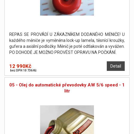
REPAS SE PROVÁDÍ U ZÁKAZNÍKEM DODANÉHO MĚNIČE! U
každého měniče je vyměněna lock-up lamela, těsnící kroužky,
gufera a axiální podložky. Měnič je poté odtlakován a vyvážen.
PO DOHODĚ JE MOŽNO PROVÉST OPRAVU NA POČKÁNÍ.
12 990Kč
Detail
bez DPH 10 736 Kč
05 - Olej do automatické převodovky AW 5/6 speed - 1
litr