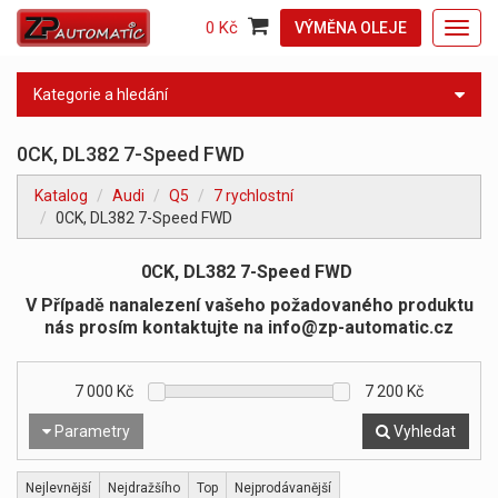
0 Kč
VÝMĚNA OLEJE
Toggl
navig
Kategorie a hledání
0CK, DL382 7-Speed FWD
Katalog
Audi
Q5
7 rychlostní
0CK, DL382 7-Speed FWD
0CK, DL382 7-Speed FWD
V Případě nanalezení vašeho požadovaného produktu
nás prosím kontaktujte na info@zp-automatic.cz
7 000
Kč
7 200
Kč
Parametry
Vyhledat
Nejlevnější
Nejdražšího
Top
Nejprodávanější