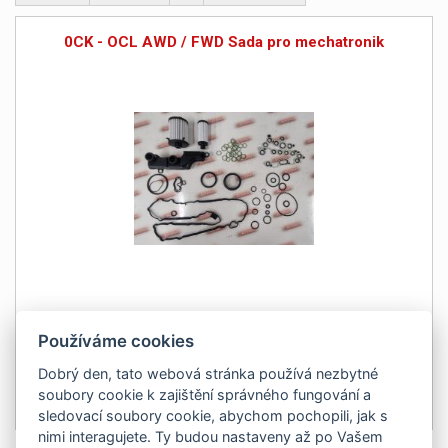
0CK - OCL AWD / FWD Sada pro mechatronik
Používáme cookies
Dobrý den, tato webová stránka používá nezbytné
soubory cookie k zajištění správného fungování a
7 120Kč
Detail
sledovací soubory cookie, abychom pochopili, jak s
bez DPH 5 884 Kč
nimi interagujete. Ty budou nastaveny až po Vašem