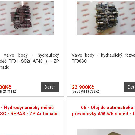
 Valve body - hydraulický
Valve body - hydraulický rozv
aděč TF81 SC2( AF40 ) - ZP
TF80SC
atic
00Kč
23 900Kč
Detail
Det
H 24 711 Kč
bez DPH 19 752 Kč
 - Hydrodynamický měnič
05 - Olej do automatické
SC - REPAS - ZP Automatic
převodovky AW 5/6 speed - 1 