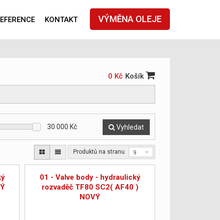
VÝMĚNA OLEJE
EFERENCE
KONTAKT
0 Kč
Košík
30 000
Kč
Vyhledat
Produktů na stranu
9
ký
01 - Valve body - hydraulický
VÝ
rozvaděč TF80 SC2( AF40 )
NOVÝ