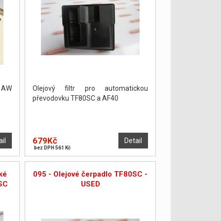
y AW
Olejový filtr pro automatickou
převodovku TF80SC a AF40
679Kč
ail
Detail
bez DPH 561 Kč
ké
095 - Olejové čerpadlo TF80SC -
SC
USED