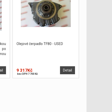
kou
Olejové čerpadlo TF80 - USED
u po
enou
9 317Kč
ail
Detail
bez DPH 7 700 Kč