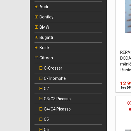
Audi
Bentley
BMW
Bugatti
Buick
REPA
Citroen
DODA
měnič
C-Crosser
těsní
podlo
C-Triomphe
vyvá
12 9
PROV
bez DP
C2
C3/C3 Picasso
0
C4/C4 Picasso
C5
C6