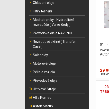
Chlazení oleje
Filtry těsnění
Mechatroniky - Hydraulické
rozvaděče ( Valve Body )
Převodové oleje RAVENOL
Rozvodové skříně ( Transfer
01 -
Case )
rozv
Autom
Solenoidy
Motorové oleje
29 9
Péče o vozidlo
bez DP
Převodové oleje
03
Užitkové Stroje
TF80
Alfa Romeo
Aston Martin