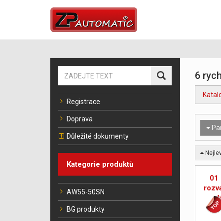
6 rych
Katal
Registrace
Doprava
Pa
Důležité dokumenty
Nejlev
Kategorie produktů
01 
rozv
AW55-50SN
ro
BG produkty