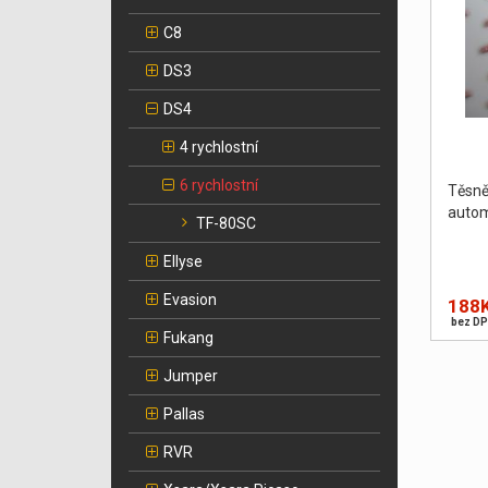
C8
DS3
DS4
4 rychlostní
6 rychlostní
Těsn
autom
TF-80SC
Ellyse
Evasion
188
bez DP
Fukang
Jumper
Pallas
RVR