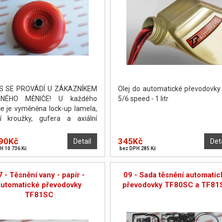
S SE PROVÁDÍ U ZÁKAZNÍKEM
Olej do automatické převodovk
NÉHO MĚNIČE! U každého
5/6 speed - 1 litr
e je vyměněna lock-up lamela,
cí kroužky, gufera a axiální
žky. Měnič je poté odtlakován a
žen. PO DOHODĚ JE MOŽNO
90Kč
345Kč
Detail
Det
ÉST OPRAVU NA POČKÁNÍ.
H 10 736 Kč
bez DPH 285 Kč
7 - Těsnění vany - papír -
09 - Sada těsnění automatic
automatické převodovky
převodovky TF80SC a TF81
TF81SC