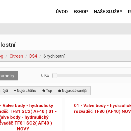
ÚVOD
ESHOP
NAŠE SLUŽBY
R
lostní
og
Citroen
DS4
6 rychlostní
0
Kč
rametry
nější
Nejdražšího
Top
Nejprodávanější
- Valve body - hydraulický
01 - Valve body - hydraulic
aděč TF81 SC2( AF40 ) 01 -
rozvaděč TF80 (AF40) NO
Valve body - hydraulický
zvaděč TF81 SC2( AF40 )
NOVÝ