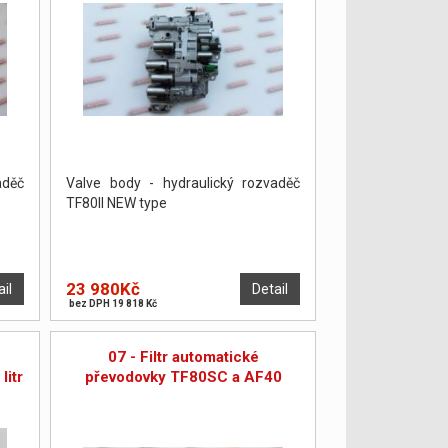
aděč
Valve body - hydraulický rozvaděč
TF80II NEW type
23 980Kč
ail
Detail
bez DPH 19 818 Kč
07 - Filtr automatické
litr
převodovky TF80SC a AF40