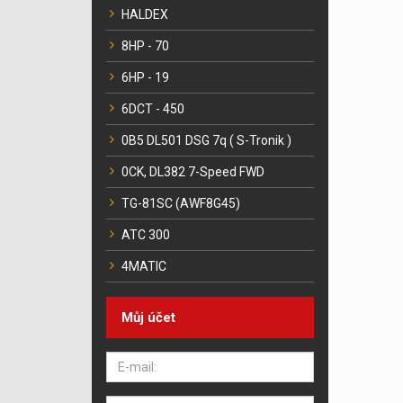
HALDEX
8HP - 70
6HP - 19
6DCT - 450
0B5 DL501 DSG 7q ( S-Tronik )
0CK, DL382 7-Speed FWD
TG-81SC (AWF8G45)
ATC 300
4MATIC
Můj účet