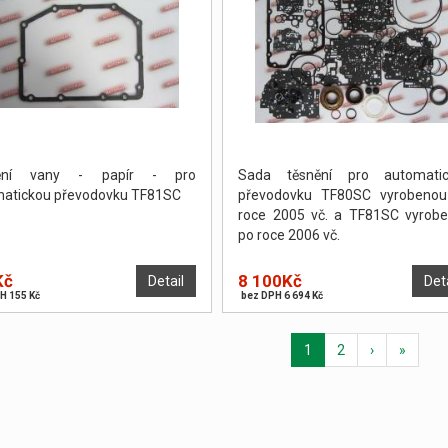
ění vany - papír - pro
Sada těsnění pro automatic
atickou převodovku TF81SC
převodovku TF80SC vyrobeno
roce 2005 vč. a TF81SC vyrob
po roce 2006 vč.
Kč
8 100Kč
Detail
Det
H 155 Kč
bez DPH 6 694 Kč
1
2
›
»