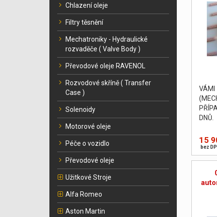
Chlazení oleje
Filtry těsnění
Mechatroniky - Hydraulické
rozvaděče ( Valve Body )
Převodové oleje RAVENOL
Rozvodové skříně ( Transfer
VÁM
Case )
(MEC
PŘÍP
Solenoidy
DNŮ. 
Motorové oleje
body 
zkušeb
15 9
Péče o vozidlo
bez DP
Převodové oleje
Užitkové Stroje
auto
Alfa Romeo
Aston Martin