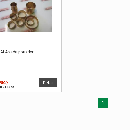
 AL4 sada pouzder
5Kč
Detail
H 2 814 Kč
1