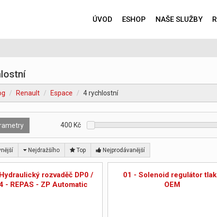
ÚVOD
ESHOP
NAŠE SLUŽBY
R
lostní
og
Renault
Espace
4 rychlostní
400
Kč
rametry
nější
Nejdražšího
Top
Nejprodávanější
 Hydraulický rozvaděč DP0 /
01 - Solenoid regulátor tla
4 - REPAS - ZP Automatic
OEM