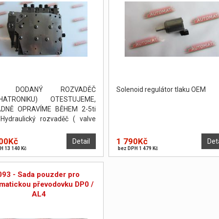
I DODANÝ ROZVADĚČ
Solenoid regulátor tlaku OEM
HATRONIKU) OTESTUJEME,
ADNĚ OPRAVÍME BĚHEM 2-5ti
Hydraulický rozvaděč ( valve
) byl otestován a seřízen na
ní stolici Hydratest.
00Kč
1 790Kč
Detail
Det
H 13 140 Kč
bez DPH 1 479 Kč
093 - Sada pouzder pro
matickou převodovku DP0 /
AL4