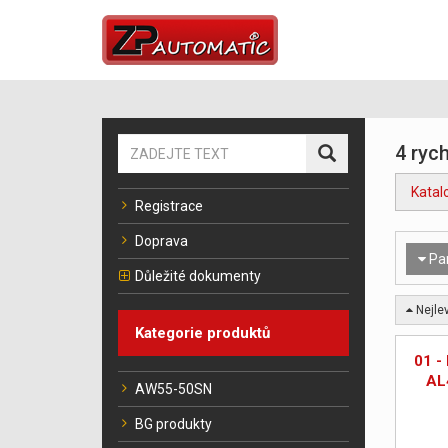
4 rych
Katal
Registrace
Doprava
Pa
Důležité dokumenty
Nejlev
Kategorie produktů
01 -
AL
AW55-50SN
BG produkty