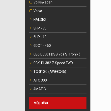
Volkswagen
Volvo
HALDEX
8HP - 70
6HP - 19
6DCT - 450
0B5 DL501 DSG 7q ( S-Tronik )
0CK, DL382 7-Speed FWD
TG-81SC (AWF8G45)
ATC 300
4MATIC
Můj účet