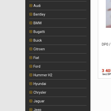
Audi
Bentley
BMW
Bugatti
Buick
DP0 /
Citroen
Fiat
Ford
3 40
bez DP
Hummer H2
Hyundai
Chrysler
Jaguar
Jeep