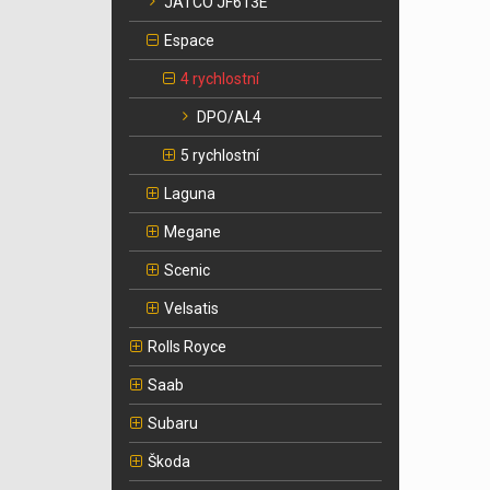
JATCO JF613E
Espace
4 rychlostní
DPO/AL4
5 rychlostní
Laguna
Megane
Scenic
Velsatis
Rolls Royce
Saab
Subaru
Škoda