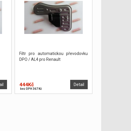
Filtr pro automatickou převodovku
DPO / AL4 pro Renault
444Kč
ail
Detail
bez DPH 367 Kč