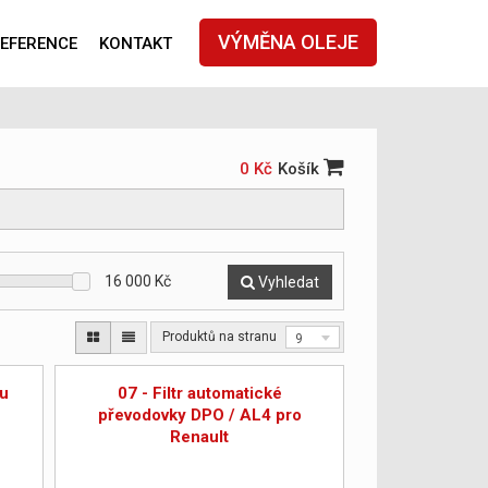
VÝMĚNA OLEJE
EFERENCE
KONTAKT
0 Kč
Košík
16 000
Kč
Vyhledat
Produktů na stranu
9
ku
07 - Filtr automatické
převodovky DPO / AL4 pro
Renault