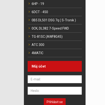
6HP - 19
6DCT - 450
0B5 DL501 DSG 7q ( S-Tronik )
0CK, DL382 7-Speed FWD
TG-81SC (AWF8G45)
ATC 300
4MATIC
Můj účet
Přihlásit se