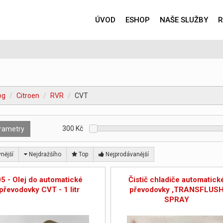
ÚVOD
ESHOP
NAŠE SLUŽBY
R
og
Citroen
RVR
CVT
300
Kč
rametry
nější
Nejdražšího
Top
Nejprodávanější
05 - Olej do automatické
Čistič chladiče automatick
převodovky CVT - 1 litr
převodovky ,TRANSFLUS
SPRAY