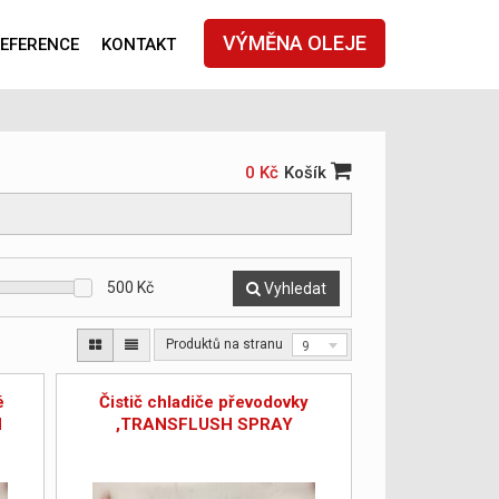
VÝMĚNA OLEJE
EFERENCE
KONTAKT
0 Kč
Košík
500
Kč
Vyhledat
Produktů na stranu
9
é
Čistič chladiče převodovky
H
,TRANSFLUSH SPRAY