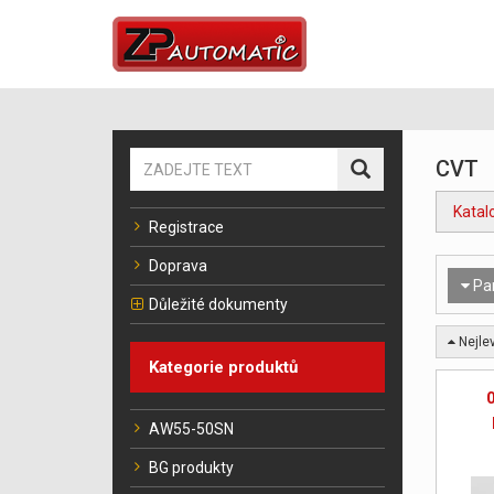
CVT
Katal
Registrace
Doprava
Pa
Důležité dokumenty
Nejlev
Kategorie produktů
AW55-50SN
BG produkty