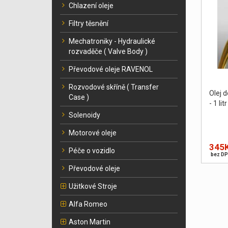
Chlazení oleje
Filtry těsnění
Mechatroniky - Hydraulické
rozvaděče ( Valve Body )
Převodové oleje RAVENOL
Rozvodové skříně ( Transfer
Olej 
Case )
- 1 litr
Solenoidy
Motorové oleje
345
Péče o vozidlo
bez DP
Převodové oleje
Užitkové Stroje
Alfa Romeo
Aston Martin