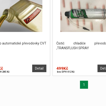
do automatické převodovky CVT
Čistič chladiče převodo
,TRANSFLUSH SPRAY
Kč
499Kč
Detail
Det
H 285 Kč
bez DPH 412 Kč
1