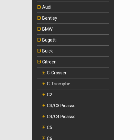
Audi
Bentley
BMW
Bugatti
Buick
Citroen
C-Crosser
C-Triomphe
C2
C3/C3 Picasso
C4/C4 Picasso
C5
C6