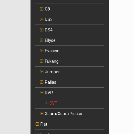
C8
DS3
DS4
Ellyse
Evasion
Fukang
Jumper
Pallas
RVR
CVT
Xsara/Xsara Picaso
Fiat