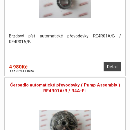
Brzdový píst automatické převodovky RE4R01A/B /
RE4R01A/B
4 980Kč
Detail
bez DPH 4 116 Kč
Čerpadlo automatické převodovky ( Pump Assembly )
RE4R01A/B / R4A-EL