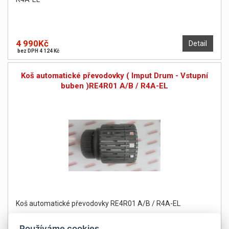
4 990Kč
Detail
bez DPH 4 124 Kč
Koš automatické převodovky ( Imput Drum - Vstupní
buben )RE4R01 A/B / R4A-EL
Koš automatické převodovky RE4R01 A/B / R4A-EL
Používáme cookies