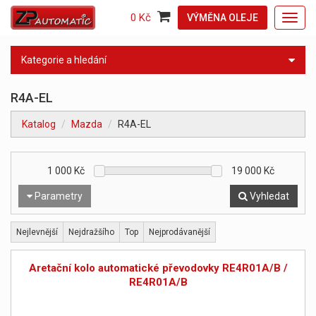
0 Kč
VÝMĚNA OLEJE
Toggl
navig
Kategorie a hledání
R4A-EL
Katalog
Mazda
R4A-EL
1 000
Kč
19 000
Kč
Parametry
Vyhledat
Nejlevnější
Nejdražšího
Top
Nejprodávanější
Aretační kolo automatické převodovky RE4R01A/B /
RE4R01A/B