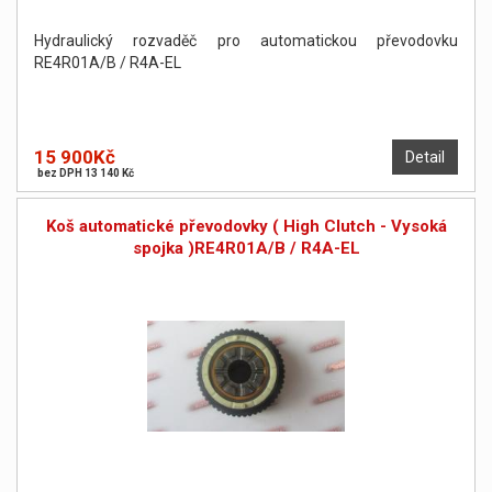
Hydraulický rozvaděč pro automatickou převodovku
RE4R01A/B / R4A-EL
15 900Kč
Detail
bez DPH 13 140 Kč
Koš automatické převodovky ( High Clutch - Vysoká
spojka )RE4R01A/B / R4A-EL