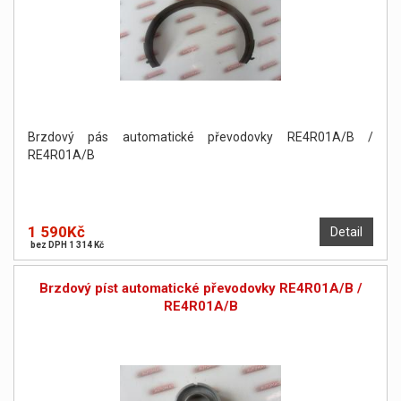
Brzdový pás automatické převodovky RE4R01A/B /
RE4R01A/B
1 590Kč
Detail
bez DPH 1 314 Kč
Brzdový píst automatické převodovky RE4R01A/B /
RE4R01A/B