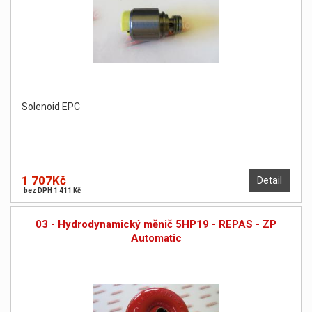
Solenoid EPC
1 707Kč
Detail
bez DPH 1 411 Kč
03 - Hydrodynamický měnič 5HP19 - REPAS - ZP
Automatic