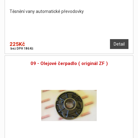
Těsnění vany automatické převodovky
225Kč
Detail
bez DPH 186 Kč
09 - Olejové čerpadlo ( originál ZF )