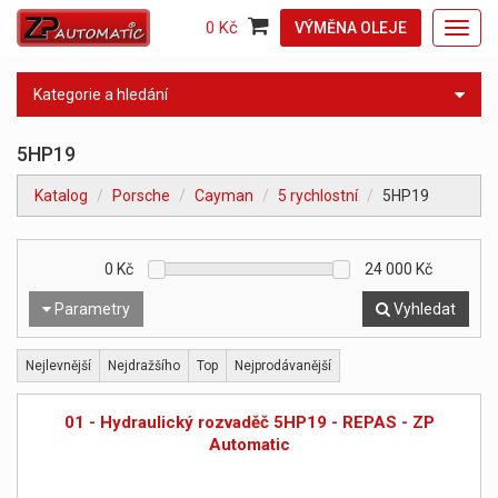
0 Kč
VÝMĚNA OLEJE
Toggl
navig
Kategorie a hledání
5HP19
Katalog
Porsche
Cayman
5 rychlostní
5HP19
0
Kč
24 000
Kč
Parametry
Vyhledat
Nejlevnější
Nejdražšího
Top
Nejprodávanější
01 - Hydraulický rozvaděč 5HP19 - REPAS - ZP
Automatic