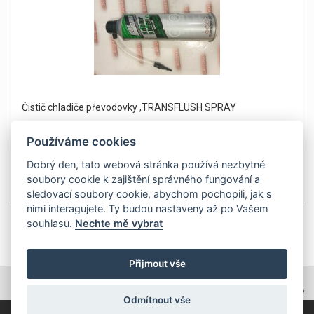
Čistič chladiče převodovky ,TRANSFLUSH SPRAY
Používáme cookies
Dobrý den, tato webová stránka používá nezbytné
soubory cookie k zajištění správného fungování a
499Kč
Detail
sledovací soubory cookie, abychom pochopili, jak s
bez DPH 412 Kč
nimi interagujete. Ty budou nastaveny až po Vašem
souhlasu.
Nechte mě vybrat
1
Přijmout vše
TOPWEBY - webhosting, domény, tvorba www
Odmítnout vše
Copyright 2011, ZP Automatic, všechna práva vyhrazena