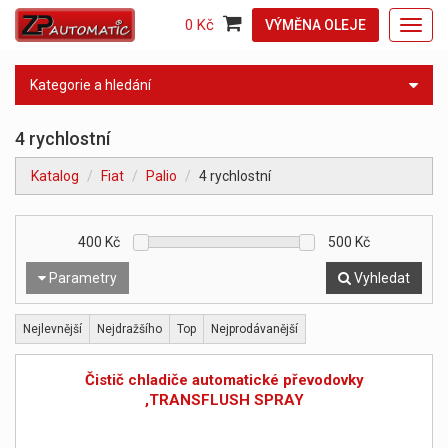
0 Kč
VÝMĚNA OLEJE
Toggl
navig
Kategorie a hledání
4 rychlostní
Katalog
Fiat
Palio
4 rychlostní
400
Kč
500
Kč
Parametry
Vyhledat
Nejlevnější
Nejdražšího
Top
Nejprodávanější
Čistič chladiče automatické převodovky
,TRANSFLUSH SPRAY