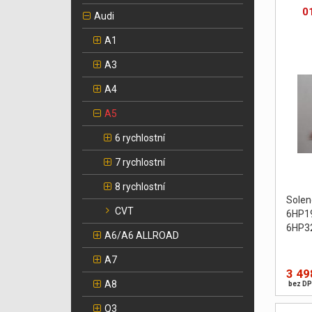
0
Audi
A1
A3
A4
A5
6 rychlostní
7 rychlostní
8 rychlostní
Sole
CVT
6HP1
6HP3
A6/A6 ALLROAD
A7
3 49
A8
bez DP
Q3