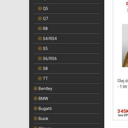
Q5
Q7
R8
S4/RS4
S5
S6/RS6
S8
TT
Olej 
- 1 litr
Bentley
BMW
Bugatti
345
bez DP
Buick