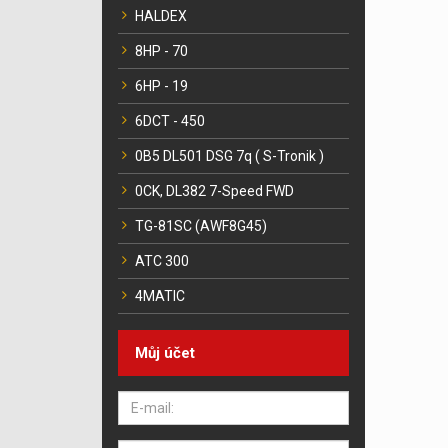
HALDEX
8HP - 70
6HP - 19
6DCT - 450
0B5 DL501 DSG 7q ( S-Tronik )
0CK, DL382 7-Speed FWD
TG-81SC (AWF8G45)
ATC 300
4MATIC
Můj účet