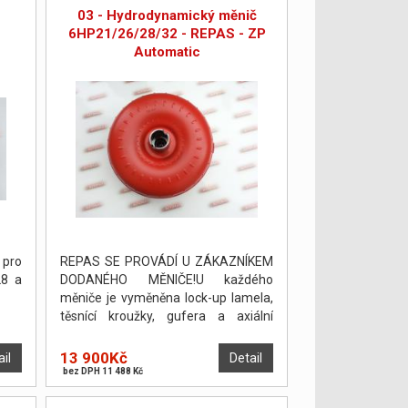
03 - Hydrodynamický měnič
6HP21/26/28/32 - REPAS - ZP
Automatic
 pro
REPAS SE PROVÁDÍ U ZÁKAZNÍKEM
28 a
DODANÉHO MĚNIČE!U každého
měniče je vyměněna lock-up lamela,
těsnící kroužky, gufera a axiální
podložky. Měnič je poté odtlakován a
vyvážen.
13 900Kč
ail
Detail
bez DPH 11 488 Kč