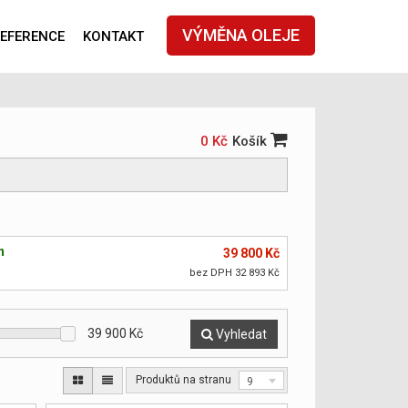
VÝMĚNA OLEJE
EFERENCE
KONTAKT
0 Kč
Košík
m
39 800 Kč
bez DPH 32 893 Kč
39 900
Kč
Vyhledat
Produktů na stranu
9