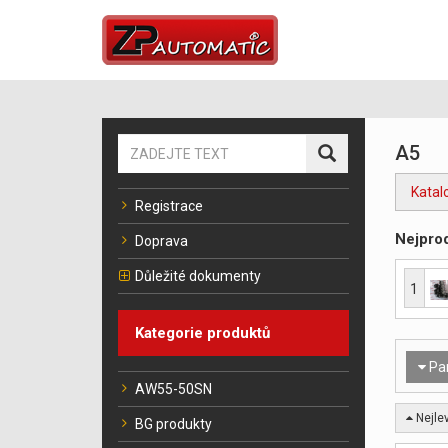
A5
Katal
Registrace
Nejprod
Doprava
Důležité dokumenty
1
Kategorie produktů
Pa
AW55-50SN
Nejlev
BG produkty