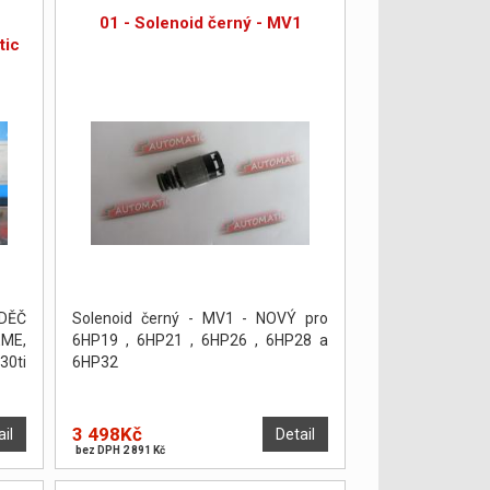
01 - Solenoid černý - MV1
tic
DĚČ
Solenoid černý - MV1 - NOVÝ pro
ME,
6HP19 , 6HP21 , 6HP26 , 6HP28 a
30ti
6HP32
3 498Kč
ail
Detail
bez DPH 2 891 Kč