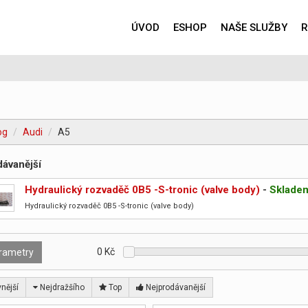
ÚVOD
ESHOP
NAŠE SLUŽBY
R
og
Audi
A5
ávanější
Hydraulický rozvaděč 0B5 -S-tronic (valve body)
-
Sklade
Hydraulický rozvaděč 0B5 -S-tronic (valve body)
0
Kč
rametry
nější
Nejdražšího
Top
Nejprodávanější