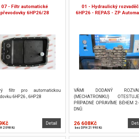
07 - Filtr automatické
01 - Hydraulický rozvaděč
převodovky 6HP26/28
6HP26 - REPAS - ZP Automa
ový filtr pro automatickou
VÁMI DODANÝ ROZVA
dovku 6HP26 , 6HP28
(MECHATRONIKU) OTESTUJE
PŘÍPADNĚ OPRAVÍME BĚHEM 2-
DNŮ.
9Kč
26 608Kč
Detail
Det
H 2 098 Kč
bez DPH 21 990 Kč