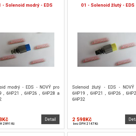
1 - Solenoid modrý - EDS
01 - Solenoid žlutý - EDS
noid modrý - EDS - NOVÝ pro
Solenoid žlutý - EDS - NOVÝ
9 , 6HP21 , 6HP26 , 6HP28 a
6HP19 , 6HP21 , 6HP26 , 6HP
2
6HP32
8Kč
2 598Kč
Detail
Det
H 2 891 Kč
bez DPH 2 147 Kč