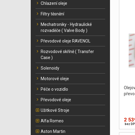
Chlazení oleje
Filtry těsnění
Mechatroniky - Hydraulické
rozvaděče ( Valve Body )
Převodové oleje RAVENOL
Rozvodové skříně ( Transfer
Case )
Solenoidy
Motorové oleje
Olej
Péče o vozidlo
převo
Převodové oleje
Užitkové Stroje
2 53
Alfa Romeo
bez DP
Aston Martin