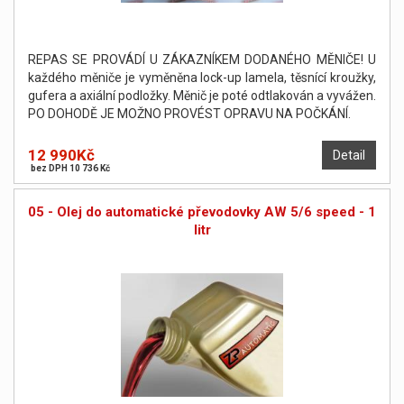
REPAS SE PROVÁDÍ U ZÁKAZNÍKEM DODANÉHO MĚNIČE! U
každého měniče je vyměněna lock-up lamela, těsnící kroužky,
gufera a axiální podložky. Měnič je poté odtlakován a vyvážen.
PO DOHODĚ JE MOŽNO PROVÉST OPRAVU NA POČKÁNÍ.
12 990Kč
Detail
bez DPH 10 736 Kč
05 - Olej do automatické převodovky AW 5/6 speed - 1
litr