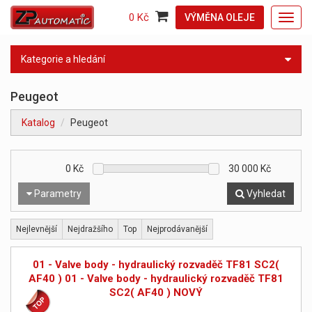
0 Kč
VÝMĚNA OLEJE
Toggl
navig
Kategorie a hledání
Peugeot
Katalog
Peugeot
0
Kč
30 000
Kč
Parametry
Vyhledat
Nejlevnější
Nejdražšího
Top
Nejprodávanější
01 - Valve body - hydraulický rozvaděč TF81 SC2(
AF40 ) 01 - Valve body - hydraulický rozvaděč TF81
SC2( AF40 ) NOVÝ