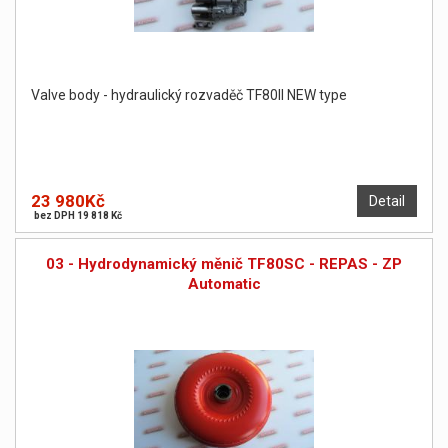
Valve body - hydraulický rozvaděč TF80II NEW type
23 980Kč
Detail
bez DPH 19 818 Kč
03 - Hydrodynamický měnič TF80SC - REPAS - ZP
Automatic