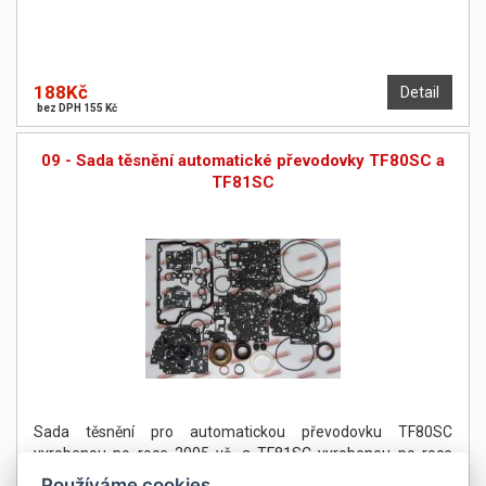
188Kč
Detail
bez DPH 155 Kč
09 - Sada těsnění automatické převodovky TF80SC a
TF81SC
Sada těsnění pro automatickou převodovku TF80SC
vyrobenou po roce 2005 vč. a TF81SC vyrobenou po roce
2006 vč.
Používáme cookies