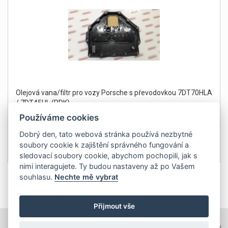
Olejová vana/filtr pro vozy Porsche s převodovkou 7DT70HLA
/ 7DT45HL (PDK)
Používáme cookies
Dobrý den, tato webová stránka používá nezbytné
soubory cookie k zajištění správného fungování a
5 900Kč
Detail
sledovací soubory cookie, abychom pochopili, jak s
bez DPH 4 876 Kč
nimi interagujete. Ty budou nastaveny až po Vašem
souhlasu.
Nechte mě vybrat
1
Přijmout vše
TOPWEBY - webhosting, domény, tvorba www