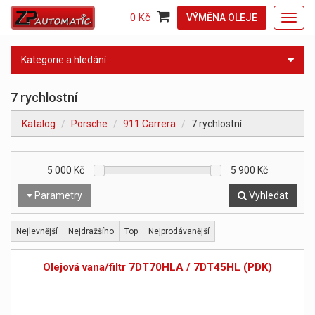
0 Kč
VÝMĚNA OLEJE
Toggl
navig
Kategorie a hledání
7 rychlostní
Katalog
Porsche
911 Carrera
7 rychlostní
5 000
Kč
5 900
Kč
Parametry
Vyhledat
Nejlevnější
Nejdražšího
Top
Nejprodávanější
Olejová vana/filtr 7DT70HLA / 7DT45HL (PDK)