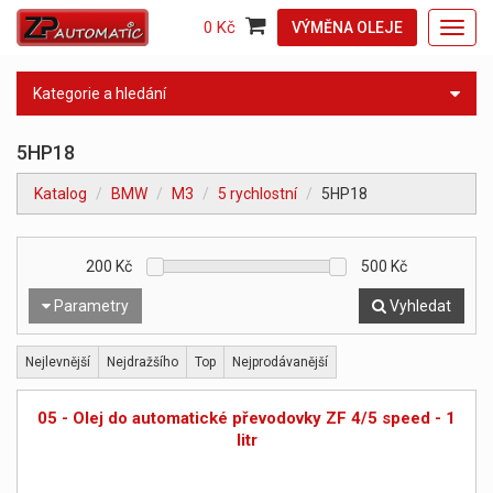
0 Kč
VÝMĚNA OLEJE
Toggl
navig
Kategorie a hledání
5HP18
Katalog
BMW
M3
5 rychlostní
5HP18
200
Kč
500
Kč
Parametry
Vyhledat
Nejlevnější
Nejdražšího
Top
Nejprodávanější
05 - Olej do automatické převodovky ZF 4/5 speed - 1
litr