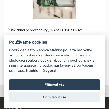
Čistič chladiče převodovky ,TRANSFLUSH SPRAY
Používáme cookies
Dobrý den, tato webová stránka používá nezbytné
soubory cookie k zajištění správného fungování a
499Kč
Detail
sledovací soubory cookie, abychom pochopili, jak s
bez DPH 412 Kč
nimi interagujete. Ty budou nastaveny až po Vašem
souhlasu.
Nechte mě vybrat
1
Přijmout vše
TOPWEBY - webhosting, domény, tvorba www
Odmítnout vše
Copyright 2011, ZP Automatic, všechna práva vyhrazena
Mapa stránek