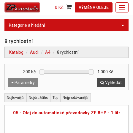
0 Kč
VÝMĚNA OLEJE
Toggl
navig
Kategorie a hledání
8 rychlostní
Katalog
Audi
A4
8 rychlostní
300
Kč
1 000
Kč
Parametry
Vyhledat
Nejlevnější
Nejdražšího
Top
Nejprodávanější
05 - Olej do automatické převodovky ZF 8HP - 1 litr