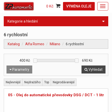
0 Kč
VÝMĚNA OLEJE
Toggl
navig
Kategorie a hledání
6 rychlostní
Katalog
Alfa Romeo
Milano
6 rychlostní
400
Kč
690
Kč
Parametry
Vyhledat
Nejlevnější
Nejdražšího
Top
Nejprodávanější
05 - Olej do automatické převodovky DSG / DCT - 1 litr