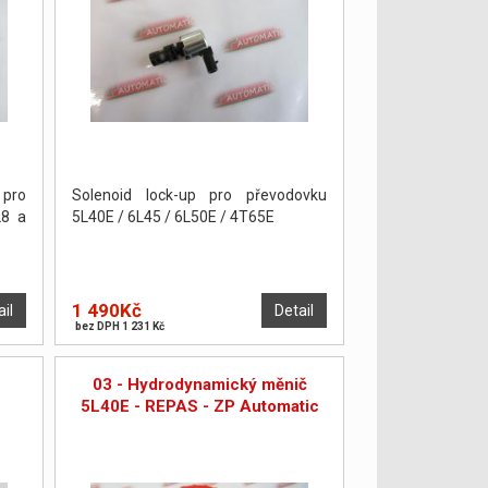
 pro
Solenoid lock-up pro převodovku
28 a
5L40E / 6L45 / 6L50E / 4T65E
1 490Kč
ail
Detail
bez DPH 1 231 Kč
03 - Hydrodynamický měnič
5L40E - REPAS - ZP Automatic