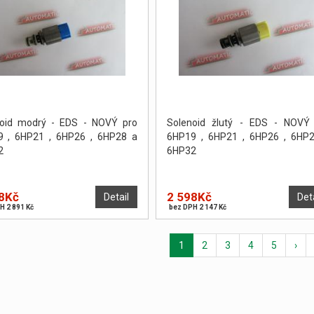
noid modrý - EDS - NOVÝ pro
Solenoid žlutý - EDS - NOVÝ
9 , 6HP21 , 6HP26 , 6HP28 a
6HP19 , 6HP21 , 6HP26 , 6HP
2
6HP32
8Kč
2 598Kč
Detail
Det
H 2 891 Kč
bez DPH 2 147 Kč
1
2
3
4
5
›