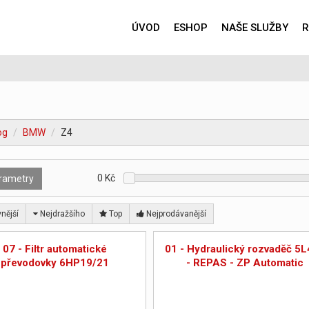
ÚVOD
ESHOP
NAŠE SLUŽBY
R
og
BMW
Z4
0
Kč
rametry
nější
Nejdražšího
Top
Nejprodávanější
07 - Filtr automatické
01 - Hydraulický rozvaděč 5
převodovky 6HP19/21
- REPAS - ZP Automatic