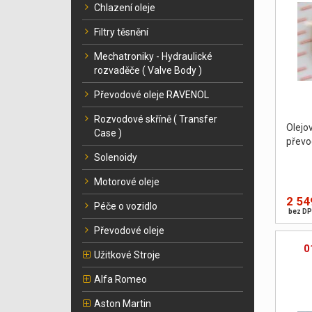
Chlazení oleje
Filtry těsnění
Mechatroniky - Hydraulické
rozvaděče ( Valve Body )
Převodové oleje RAVENOL
Rozvodové skříně ( Transfer
Olej
Case )
převo
Solenoidy
Motorové oleje
2 54
Péče o vozidlo
bez DP
Převodové oleje
0
Užitkové Stroje
Alfa Romeo
Aston Martin