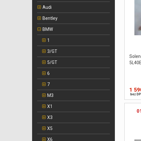
Audi
Bentley
BMW
1
3/GT
Sole
5/GT
5L40
6
7
1 59
bez DP
M3
X1
0
X3
X5
X6