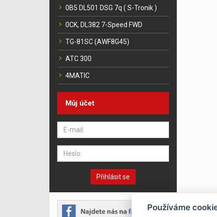
0B5 DL501 DSG 7q ( S-Tronik )
0CK, DL382 7-Speed FWD
TG-81SC (AWF8G45)
ATC 300
4MATIC
Můj účet
Přihlásit se
Používáme cooki