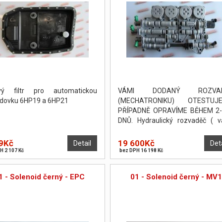
ový filtr pro automatickou
VÁMI DODANÝ ROZVA
dovku 6HP19 a 6HP21
(MECHATRONIKU) OTESTUJE
PŘÍPADNĚ OPRAVÍME BĚHEM 2-
DNŮ. Hydraulický rozvaděč ( v
body ) byl otestován a seříze
zkušební stolici Hydratest.
9Kč
19 600Kč
Detail
Det
H 2 107 Kč
bez DPH 16 198 Kč
1 - Solenoid černý - EPC
01 - Solenoid černý - MV1