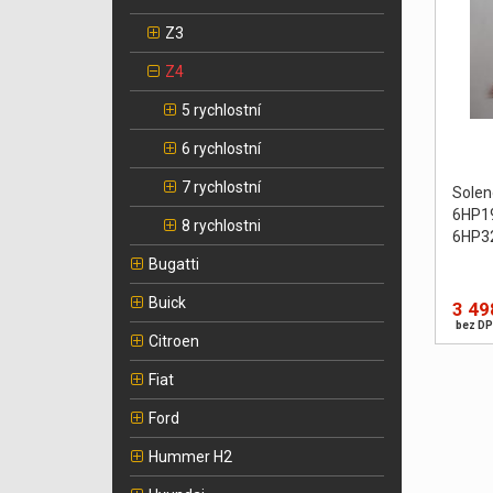
Z3
Z4
5 rychlostní
6 rychlostní
7 rychlostní
Sole
6HP1
8 rychlostni
6HP3
Bugatti
Buick
3 49
bez DP
Citroen
Fiat
Ford
Hummer H2