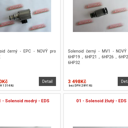
noid černý - EPC - NOVÝ pro
Solenoid černý - MV1 - NOVÝ
E
6HP19 , 6HP21 , 6HP26 , 6HP
6HP32
0Kč
3 498Kč
Detail
Det
H 1 314 Kč
bez DPH 2 891 Kč
1 - Solenoid modrý - EDS
01 - Solenoid žlutý - EDS