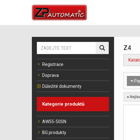
Z4
Katal
Registrace
Doprava
Pa
Důležité dokumenty
Nejlev
Kategorie produktů
AW55-50SN
BG produkty