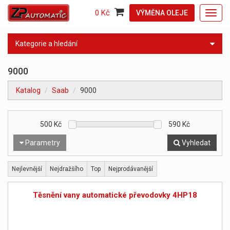
0 Kč
VÝMĚNA OLEJE
Toggl
navig
Kategorie a hledání
9000
Katalog
Saab
9000
500
Kč
590
Kč
Parametry
Vyhledat
Nejlevnější
Nejdražšího
Top
Nejprodávanější
Těsnění vany automatické převodovky 4HP18