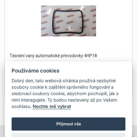
Těsnění vany automatické převodovky 4HP18
Používáme cookies
Dobrý den, tato webová stránka používá nezbytné
soubory cookie k zajištění správného fungování a
590Kč
Detail
sledovací soubory cookie, abychom pochopili, jak s
bez DPH 488 Kč
nimi interagujete. Ty budou nastaveny až po Vašem
souhlasu.
Nechte mě vybrat
1
Přijmout vše
TOPWEBY - webhosting, domény, tvorba www