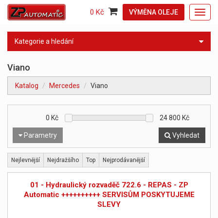
0 Kč
VÝMĚNA OLEJE
Toggl
navig
Kategorie a hledání
Viano
Katalog
Mercedes
Viano
0
Kč
24 800
Kč
Parametry
Vyhledat
Nejlevnější
Nejdražšího
Top
Nejprodávanější
01 - Hydraulický rozvaděč 722.6 - REPAS - ZP
Automatic ++++++++++ SERVISŮM POSKYTUJEME
SLEVY