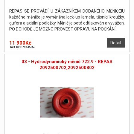
REPAS SE PROVÁDÍ U ZÁKAZNÍKEM DODANÉHO MĚNIČE!U
každého měniče je vyměněna lock-up lamela, těsnící kroužky,
gufera a axiální podložky. Měnič je poté odtlakován a vyvážen.
PO DOHODĚ JE MOŽNO PROVÉST OPRAVU NA POČKÁNÍ.
11 900Kč
Detail
bez DPH 9 835 Kč
03 - Hydrodynamický měnič 722.9 - REPAS
2092500702,2092500802