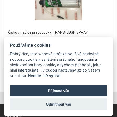
Čistič chladiče převodovky ,TRANSFLUSH SPRAY
Používáme cookies
Dobrý den, tato webová stránka používá nezbytné
soubory cookie k zajištění správného fungování a
499Kč
Detail
sledovací soubory cookie, abychom pochopili, jak s
bez DPH 412 Kč
nimi interagujete. Ty budou nastaveny až po Vašem
souhlasu.
Nechte mě vybrat
1
Přijmout vše
TOPWEBY - webhosting, domény, tvorba www
Odmítnout vše
Copyright 2011, ZP Automatic, všechna práva vyhrazena
Mapa stránek