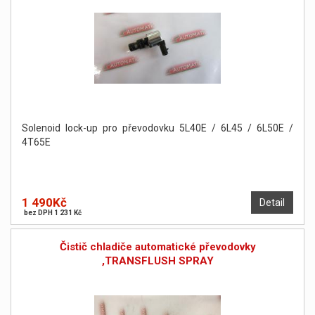
Solenoid lock-up pro převodovku 5L40E / 6L45 / 6L50E /
4T65E
1 490Kč
Detail
bez DPH 1 231 Kč
Čistič chladiče automatické převodovky
,TRANSFLUSH SPRAY