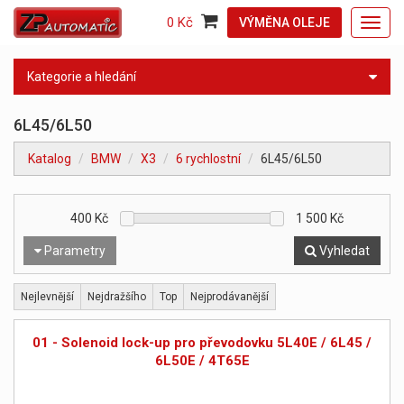
0 Kč
VÝMĚNA OLEJE
Toggl
navig
Kategorie a hledání
6L45/6L50
Katalog
BMW
X3
6 rychlostní
6L45/6L50
400
Kč
1 500
Kč
Parametry
Vyhledat
Nejlevnější
Nejdražšího
Top
Nejprodávanější
01 - Solenoid lock-up pro převodovku 5L40E / 6L45 /
6L50E / 4T65E