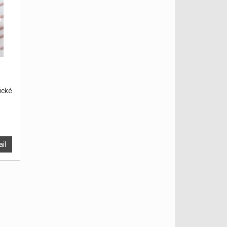
ické
ail