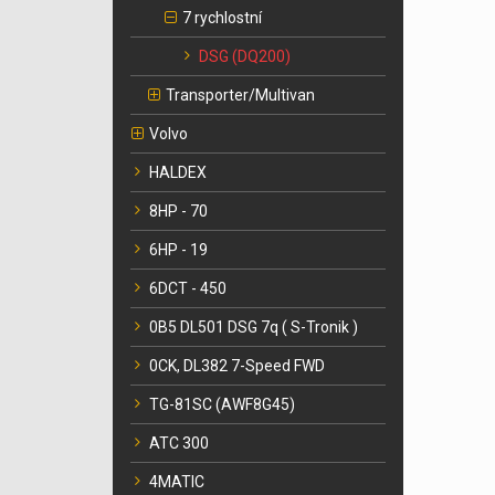
7 rychlostní
DSG (DQ200)
Transporter/Multivan
Volvo
HALDEX
8HP - 70
6HP - 19
6DCT - 450
0B5 DL501 DSG 7q ( S-Tronik )
0CK, DL382 7-Speed FWD
TG-81SC (AWF8G45)
ATC 300
4MATIC