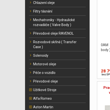
Chlazení oleje
Filtry těsnění
Mechatroniky - Hydraulické
rozvaděče ( Valve Body )
Převodové oleje RAVENOL
Rozvodové skříně ( Transfer
0AM 
Case )
body 
Solenoidy
Motorové oleje
28 7
Péče o vozidlo
bez DP
Převodové oleje
Pra
Užitkové Stroje
Alfa Romeo
Aston Martin