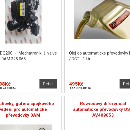
DQ200 - Mechatronik ( valve
Olej do automatické převodovky
) 0AM 325 065
/ DCT - 1 litr
98Kč
495Kč
Detail
Det
H 23 800 Kč
bez DPH 409 Kč
chovky, gufera spojkového
Rozvodový diferenciál
vedení pro automatické
automatické převodovky D
převodovky 0AM
AV409053