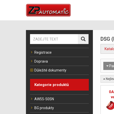
DSG (
Katal
Registrace
Doprava
Pa
Důležité dokumenty
Nejlev
Kategorie produktů
0A
v
AW55-50SN
BG produkty