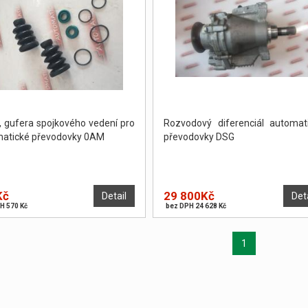
, gufera spojkového vedení pro
Rozvodový diferenciál automat
atické převodovky 0AM
převodovky DSG
Kč
29 800Kč
Detail
Det
H 570 Kč
bez DPH 24 628 Kč
1