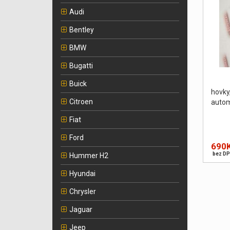
Audi
Bentley
BMW
Bugatti
Buick
hovky
Citroen
autom
Fiat
Ford
690
bez DP
Hummer H2
Hyundai
Chrysler
Jaguar
Jeep