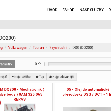
ÚVOD
ESHOP
NAŠE SLUŽBY
R
DQ200)
og
Volkswagen
Touran
7 rychlostní
DSG (DQ200)
0
Kč
rametry
nější
Nejdražšího
Top
Nejprodávanější
M DQ200 - Mechatronik (
05 - Olej do automatické
alve body ) 0AM 325 065
převodovky DSG / DCT - 1 li
REPAS