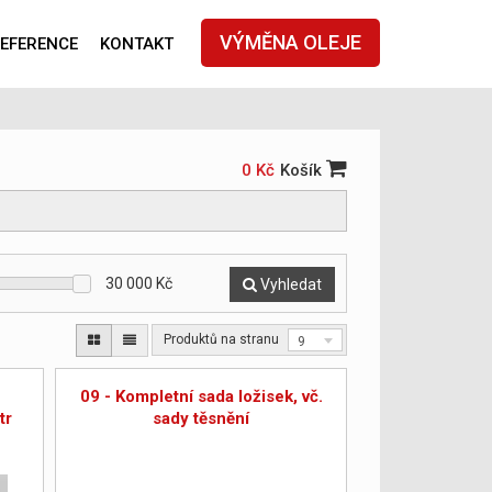
VÝMĚNA OLEJE
EFERENCE
KONTAKT
0 Kč
Košík
30 000
Kč
Vyhledat
Produktů na stranu
9
09 - Kompletní sada ložisek, vč.
tr
sady těsnění