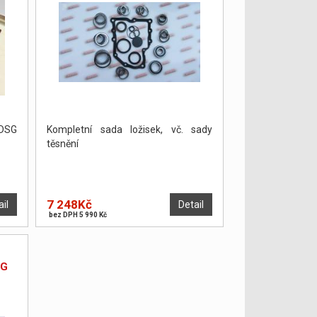
 DSG
Kompletní sada ložisek, vč. sady
těsnění
7 248Kč
ail
Detail
bez DPH 5 990 Kč
SG